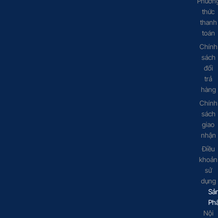
Phươn
thức
thanh
toán
Chính
sách
đổi
trả
hàng
Chính
sách
giao
nhận
Điều
khoản
sử
dụng
Sả
Ph
Nội