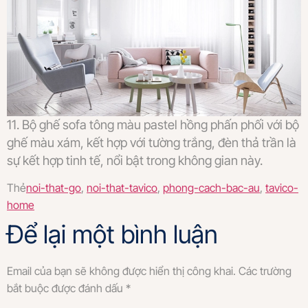
11. Bộ ghế sofa tông màu pastel hồng phấn phối với bộ
ghế màu xám, kết hợp với tường trắng, đèn thả trần là
sự kết hợp tinh tế, nổi bật trong không gian này.
Thẻ
noi-that-go
,
noi-that-tavico
,
phong-cach-bac-au
,
tavico-
home
Để lại một bình luận
Email của bạn sẽ không được hiển thị công khai.
Các trường
bắt buộc được đánh dấu
*