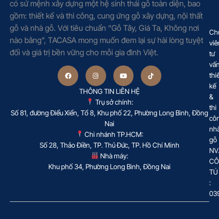
có sứ mệnh xây dựng một hệ sinh thái gỗ toàn diện, bao
gồm: thiết kế và thi công, cung ứng gỗ xây dựng, nội thất
gỗ và nhà gỗ. Với tiêu chuẩn “Gỗ Tây, Giá Ta, Không nơi
Ch
nào bằng”, TACASA mong muốn đem lại sự hài lòng tuyệt
viê
đối và giá trị bền vững cho mỗi gia đình Việt.
tư
vấ
thi
kế
THÔNG TIN LIÊN HỆ
&
Trụ sở chính:
thi
Số 81, đường Điểu Xiển, Tổ 8, Khu phố 22, Phường Long Bình, Đồng
cô
Nai
nh
Chi nhánh TP.HCM:
gỗ
Số 28, Thảo Điền, TP. Thủ Đức, TP. Hồ Chí Minh
NV
Nhà máy:
CÔ
Khu phố 34, Phường Long Bình, Đồng Nai
TÚ
:
03