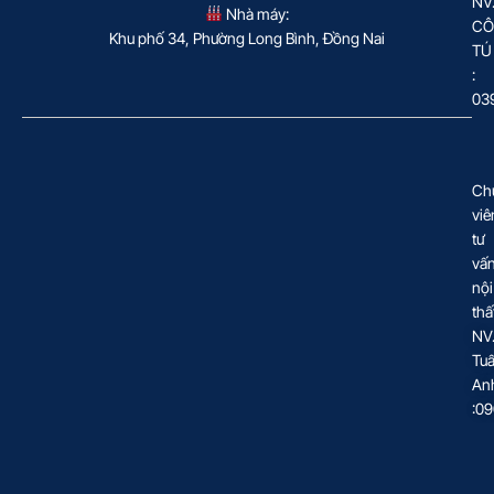
NV
Nhà máy:
CÔ
Khu phố 34, Phường Long Bình, Đồng Nai
TÚ
:
03
Ch
viê
tư
vấ
nội
thấ
NV
Tu
An
:0