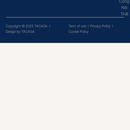
Công
Nội
Thất
Copyright © 2025 TACASA
l
Term of use
l
Privacy Policy
l
Design by TACASA
Cookie Policy