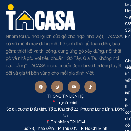
tac
Hot
:+
98
95
Nhằm tối ưu hóa lợi ích của gỗ cho ngôi nhà Việt, TACASA
57
có sứ mệnh xây dựng một hệ sinh thái gỗ toàn diện, bao
gồm: thiết kế và thi công, cung ứng gỗ xây dựng, nội thất
gỗ và nhà gỗ. Với tiêu chuẩn “Gỗ Tây, Giá Ta, Không nơi
Ch
nào bằng”, TACASA mong muốn đem lại sự hài lòng tuyệt
viê
đối và giá trị bền vững cho mỗi gia đình Việt.
tư
vấ
thi
kế
THÔNG TIN LIÊN HỆ
&
Trụ sở chính:
thi
Số 81, đường Điểu Xiển, Tổ 8, Khu phố 22, Phường Long Bình, Đồng
cô
Nai
nh
Chi nhánh TP.HCM:
gỗ
Số 28, Thảo Điền, TP. Thủ Đức, TP. Hồ Chí Minh