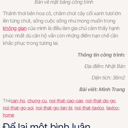
Bản vẽ mặt bằng công trình
Thảnh thơi bên hoa cỏ, chăm chút cây cối xanh tươi lớn
lên từng chút, sống cuộc sống như mong muốn trong
không gian
của mình là điều làm gia chủ cảm thấy hạnh
phúc nhất dù căn hộ vẫn còn những điểm hạn chế cần
khắc phục trong tương lai.
Thông tin công trình:
Địa điểm: Nhật Bản
Diện tích: 36m2
Bài viết: Minh Trang
Thẻ
can-ho
,
chung-cu
,
noi-that-cao-cap
,
noi-that-do-go
,
noi-that-go-soi
,
noi-that-go-tan-bi
,
noi-that-tavico
,
tavico-
home
Để lại một bình luận