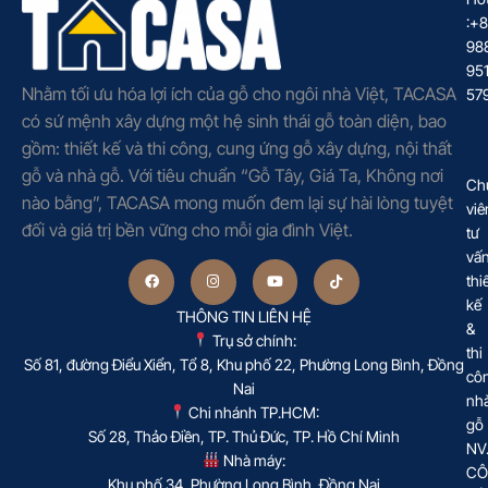
:+
98
95
Nhằm tối ưu hóa lợi ích của gỗ cho ngôi nhà Việt, TACASA
57
có sứ mệnh xây dựng một hệ sinh thái gỗ toàn diện, bao
gồm: thiết kế và thi công, cung ứng gỗ xây dựng, nội thất
gỗ và nhà gỗ. Với tiêu chuẩn “Gỗ Tây, Giá Ta, Không nơi
Ch
nào bằng”, TACASA mong muốn đem lại sự hài lòng tuyệt
viê
đối và giá trị bền vững cho mỗi gia đình Việt.
tư
vấ
thi
kế
THÔNG TIN LIÊN HỆ
&
Trụ sở chính:
thi
Số 81, đường Điểu Xiển, Tổ 8, Khu phố 22, Phường Long Bình, Đồng
cô
Nai
nh
Chi nhánh TP.HCM:
gỗ
Số 28, Thảo Điền, TP. Thủ Đức, TP. Hồ Chí Minh
NV
Nhà máy:
CÔ
Khu phố 34, Phường Long Bình, Đồng Nai