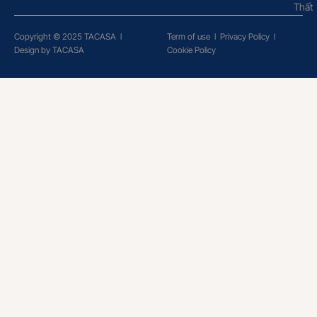
Thất
Copyright © 2025 TACASA
l
Term of use
l
Privacy Policy
l
Design by TACASA
Cookie Policy