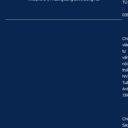
TÚ
:
03
Ch
viê
tư
vấ
nội
thấ
NV
Tu
An
:0
Ch
Sá