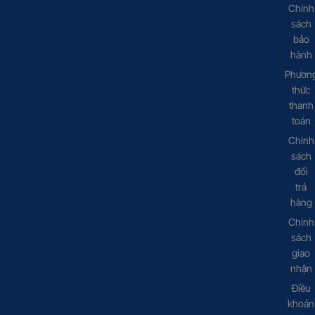
Chính
sách
bảo
hành
Phươn
thức
thanh
toán
Chính
sách
đổi
trả
hàng
Chính
sách
giao
nhận
Điều
khoản