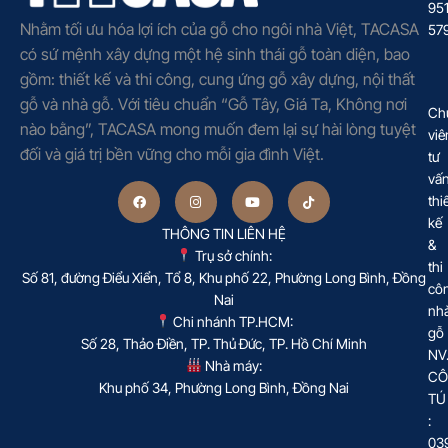
95
Nhằm tối ưu hóa lợi ích của gỗ cho ngôi nhà Việt, TACASA
57
có sứ mệnh xây dựng một hệ sinh thái gỗ toàn diện, bao
gồm: thiết kế và thi công, cung ứng gỗ xây dựng, nội thất
gỗ và nhà gỗ. Với tiêu chuẩn “Gỗ Tây, Giá Ta, Không nơi
Ch
nào bằng”, TACASA mong muốn đem lại sự hài lòng tuyệt
viê
đối và giá trị bền vững cho mỗi gia đình Việt.
tư
vấ
thi
kế
THÔNG TIN LIÊN HỆ
&
Trụ sở chính:
thi
Số 81, đường Điểu Xiển, Tổ 8, Khu phố 22, Phường Long Bình, Đồng
cô
Nai
nh
Chi nhánh TP.HCM:
gỗ
Số 28, Thảo Điền, TP. Thủ Đức, TP. Hồ Chí Minh
NV
Nhà máy:
CÔ
Khu phố 34, Phường Long Bình, Đồng Nai
TÚ
:
03