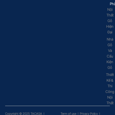
Ph
Nội
Thất
Gỗ
Hiện
Đại
Nhà
Gỗ
Và
Cấu
Kiện
Gỗ
Thiết
Kế &
Thi
Công
Nội
Thất
Copyright © 2025 TACASA
l
Term of use
l
Privacy Policy
l