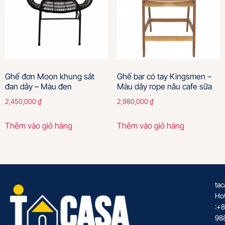
Ghế đơn Moon khung sắt
Ghế bar có tay Kingsmen –
đan dây – Màu đen
Màu dây rope nâu cafe sữa
2,450,000
₫
2,980,000
₫
Thêm vào giỏ hàng
Thêm vào giỏ hàng
tac
Hot
:+
98