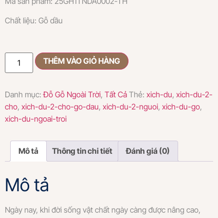
Mã sản phẩm: 25GH1TNDA0002-TH
Chất liệu: Gỗ dầu
THÊM VÀO GIỎ HÀNG
Danh mục:
Đỗ Gỗ Ngoài Trời
,
Tất Cả
Thẻ:
xich-du
,
xich-du-2-
cho
,
xich-du-2-cho-go-dau
,
xich-du-2-nguoi
,
xich-du-go
,
xich-du-ngoai-troi
Mô tả
Thông tin chi tiết
Đánh giá (0)
Mô tả
Ngày nay, khi đời sống vật chất ngày càng được nâng cao,