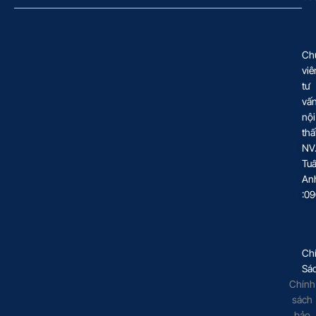
Ch
viê
tư
vấ
nội
thấ
NV
Tu
An
:0
Ch
Sá
Chính
sách
bảo