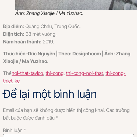
Ảnh: Zhang Xiaojie / Ma Yuzhao.
Địa điểm:
Quảng Châu, Trung Quốc.
Diện tích:
38 mét vuông.
Năm hoàn thành:
2019.
Thực hiện: Đức Nguyên | Theo: Designboom | Ảnh: Zhang
Xiaojie / Ma Yuzhao.
Thẻ
noi-that-tavico
,
thi-cong
,
thi-cong-noi-that
,
thi-cong-
thiet-ke
Để lại một bình luận
Email của bạn sẽ không được hiển thị công khai.
Các trường
bắt buộc được đánh dấu
*
Bình luận
*