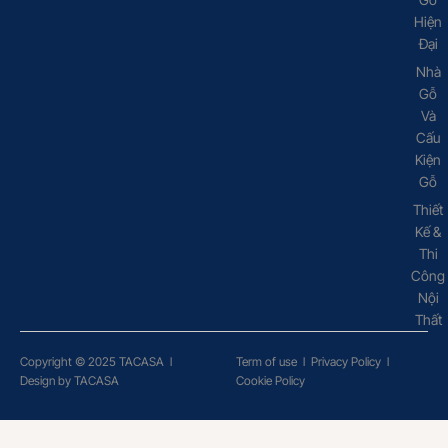
Hiện
Đại
Nhà
Gỗ
Và
Cấu
Kiện
Gỗ
Thiết
Kế &
Thi
Công
Nội
Thất
Copyright © 2025 TACASA
l
Term of use
l
Privacy Policy
l
Design by TACASA
Cookie Policy