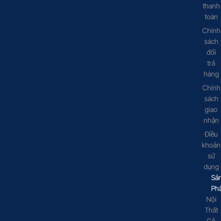
thanh
toán
Chính
sách
đổi
trả
hàng
Chính
sách
giao
nhận
Điều
khoản
sử
dụng
Sả
Ph
Nội
Thất
Gỗ