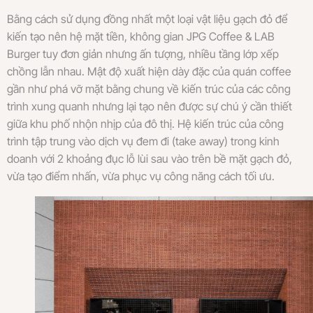
Bằng cách sử dụng đồng nhất một loại vật liệu gạch đỏ để
kiến tạo nên hệ mặt tiền, không gian JPG Coffee & LAB
Burger tuy đơn giản nhưng ấn tượng, nhiều tầng lớp xếp
chồng lẫn nhau. Mật độ xuất hiện dày đặc của quán coffee
gần như phá vỡ mặt bằng chung về kiến trúc của các công
trình xung quanh nhưng lại tạo nên được sự chú ý cần thiết
giữa khu phố nhộn nhịp của đô thị. Hệ kiến trúc của công
trình tập trung vào dịch vụ đem đi (take away) trong kinh
doanh với 2 khoảng đục lỗ lùi sau vào trên bề mặt gạch đỏ,
vừa tạo điểm nhấn, vừa phục vụ công năng cách tối ưu.