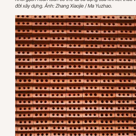
đời xây dựng. Ảnh: Zhang Xiaojie / Ma Yuzhao.