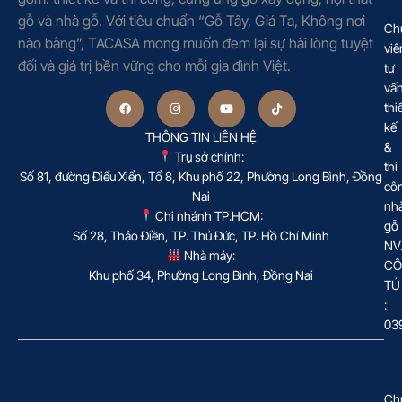
gỗ và nhà gỗ. Với tiêu chuẩn “Gỗ Tây, Giá Ta, Không nơi
Ch
nào bằng”, TACASA mong muốn đem lại sự hài lòng tuyệt
viê
đối và giá trị bền vững cho mỗi gia đình Việt.
tư
vấ
thi
kế
THÔNG TIN LIÊN HỆ
&
Trụ sở chính:
thi
Số 81, đường Điểu Xiển, Tổ 8, Khu phố 22, Phường Long Bình, Đồng
cô
Nai
nh
Chi nhánh TP.HCM:
gỗ
Số 28, Thảo Điền, TP. Thủ Đức, TP. Hồ Chí Minh
NV
Nhà máy:
CÔ
Khu phố 34, Phường Long Bình, Đồng Nai
TÚ
:
03
Ch