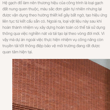
Hệ gạch đổ làm nên thương hiệu của công trình là loại gạch
đất nung quen thuộc, màu sắc đơn giản tự nhiên nhưng lại
được vận dụng theo hướng thiết kế gây bất ngờ, tạo hiệu ứng
liên tục từ kết cấu sẵn có. Ngoài ra, loại vật liệu này sau khi
hoàn thành nhiệm vụ xây dựng hoàn toàn có thể tái sử dụng
thông qua việc nghiền nát và tái tạo lại theo vòng đời mới. Vì
vậy mà dự án ngoài việc thực hiện nhiệm vụ công năng còn
truyền tải tốt thông điệp bảo vệ môi trường đang rất được
quan tâm hiện tại.