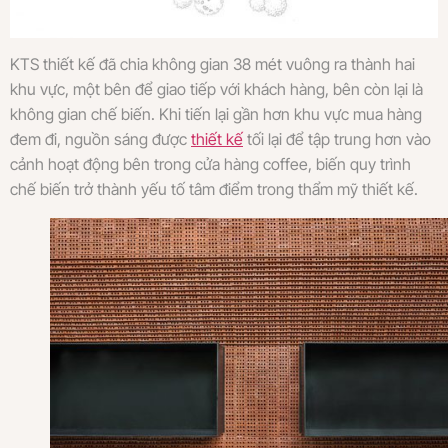
KTS thiết kế đã chia không gian 38 mét vuông ra thành hai
khu vực, một bên để giao tiếp với khách hàng, bên còn lại là
không gian chế biến. Khi tiến lại gần hơn khu vực mua hàng
đem đi, nguồn sáng được
thiết kế
tối lại để tập trung hơn vào
cảnh hoạt động bên trong cửa hàng coffee, biến quy trình
chế biến trở thành yếu tố tâm điểm trong thẩm mỹ thiết kế.