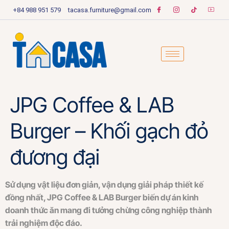
+84 988 951 579
tacasa.furniture@gmail.com
JPG Coffee & LAB
Burger – Khối gạch đỏ
đương đại
Sử dụng vật liệu đơn giản, vận dụng giải pháp thiết kế
đồng nhất, JPG Coffee & LAB Burger biến dự án kinh
doanh thức ăn mang đi tưởng chừng công nghiệp thành
trải nghiệm độc đáo.