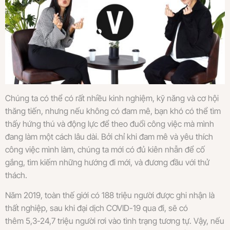
Chúng ta có thể có rất nhiều kinh nghiệm, kỹ năng và cơ hội
thăng tiến, nhưng nếu không có đam mê, bạn khó có thể tìm
thấy hứng thú và động lực để theo đuổi công việc mà mình
đang làm một cách lâu dài. Bởi chỉ khi đam mê và yêu thích
công việc mình làm, chúng ta mới có đủ kiên nhẫn để cố
gắng, tìm kiếm những hướng đi mới, và đương đầu với thử
thách.
Năm 2019, toàn thế giới có 188 triệu người được ghi nhận là
thất nghiệp, sau khi đại dịch COVID-19 qua đi, sẽ có
thêm 5,3-24,7 triệu người rơi vào tình trạng tương tự. Vậy, nếu