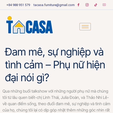
+84 988 951 579
tacasa.furniture@gmail.com
Đam mê, sự nghiệp và
tình cảm – Phụ nữ hiện
đại nói gì?
Qua những buổi talkshow với những người phụ nữ mà chúng
tôi từ lâu quen biết-chị Linh Thái, Julia Đoàn, và Thảo Nhi Lê-
về quan điểm sống, theo đuổi đam mê, sự nghiệp và tình cảm
của họ, chúng tôi lại có dịp góp nhặt thêm những góc nhìn rất