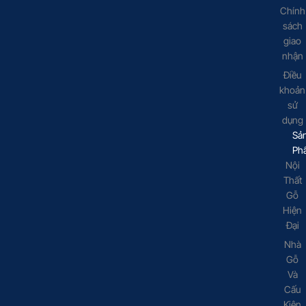
Chính
sách
giao
nhận
Điều
khoản
sử
dụng
Sả
Ph
Nội
Thất
Gỗ
Hiện
Đại
Nhà
Gỗ
Và
Cấu
Kiện