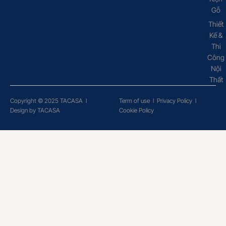
Gỗ
Thiết
Kế &
Thi
Công
Nội
Thất
Copyright © 2025 TACASA
l
Term of use
l
Privacy Policy
l
Design by TACASA
Cookie Policy