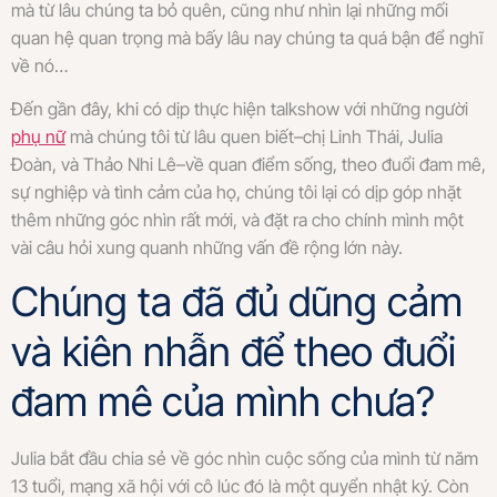
mà từ lâu chúng ta bỏ quên, cũng như nhìn lại những mối
quan hệ quan trọng mà bấy lâu nay chúng ta quá bận để nghĩ
về nó…
Đến gần đây, khi có dịp thực hiện talkshow với những người
phụ nữ
mà chúng tôi từ lâu quen biết–chị Linh Thái, Julia
Đoàn, và Thảo Nhi Lê–về quan điểm sống, theo đuổi đam mê,
sự nghiệp và tình cảm của họ, chúng tôi lại có dịp góp nhặt
thêm những góc nhìn rất mới, và đặt ra cho chính mình một
vài câu hỏi xung quanh những vấn đề rộng lớn này.
Chúng ta đã đủ dũng cảm
và kiên nhẫn để theo đuổi
đam mê của mình chưa?
Julia bắt đầu chia sẻ về góc nhìn cuộc sống của mình từ năm
13 tuổi, mạng xã hội với cô lúc đó là một quyển nhật ký. Còn