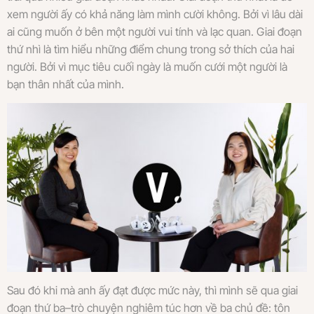
xem người ấy có khả năng làm mình cười không. Bởi vì lâu dài
ai cũng muốn ở bên một người vui tính và lạc quan. Giai đoạn
thứ nhì là tìm hiểu những điểm chung trong sở thích của hai
người. Bởi vì mục tiêu cuối ngày là muốn cưới một người là
bạn thân nhất của mình.
Sau đó khi mà anh ấy đạt được mức này, thì mình sẽ qua giai
đoạn thứ ba–trò chuyện nghiêm túc hơn về ba chủ đề: tôn