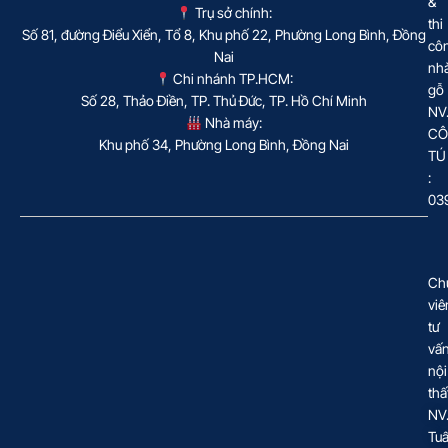
&
Trụ sở chính:
thi
Số 81, đường Điểu Xiển, Tổ 8, Khu phố 22, Phường Long Bình, Đồng
cô
Nai
nh
Chi nhánh TP.HCM:
gỗ
Số 28, Thảo Điền, TP. Thủ Đức, TP. Hồ Chí Minh
NV
Nhà máy:
CÔ
Khu phố 34, Phường Long Bình, Đồng Nai
TÚ
:
03
Ch
viê
tư
vấ
nội
thấ
NV
Tu