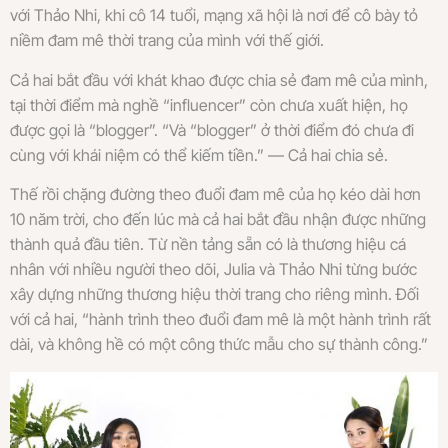
với Thảo Nhi, khi cô 14 tuổi, mạng xã hội là nơi để cô bày tỏ
niềm đam mê thời trang của mình với thế giới.
Cả hai bắt đầu với khát khao được chia sẻ đam mê của mình,
tại thời điểm mà nghề “influencer” còn chưa xuất hiện, họ
được gọi là “blogger”. “Và “blogger” ở thời điểm đó chưa đi
cùng với khái niệm có thể kiếm tiền.” — Cả hai chia sẻ.
Thế rồi chặng đường theo đuổi đam mê của họ kéo dài hơn
10 năm trời, cho đến lúc mà cả hai bắt đầu nhận được những
thành quả đầu tiên. Từ nền tảng sẵn có là thương hiệu cá
nhân với nhiều người theo dõi, Julia và Thảo Nhi từng bước
xây dựng những thương hiệu thời trang cho riêng mình. Đối
với cả hai, “hành trình theo đuổi đam mê là một hành trình rất
dài, và không hề có một công thức mẫu cho sự thành công.”