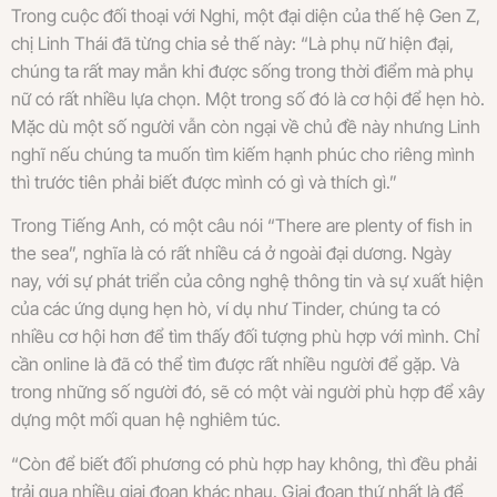
Trong cuộc đối thoại với Nghi, một đại diện của thế hệ Gen Z,
chị Linh Thái đã từng chia sẻ thế này: “Là phụ nữ hiện đại,
chúng ta rất may mắn khi được sống trong thời điểm mà phụ
nữ có rất nhiều lựa chọn. Một trong số đó là cơ hội để hẹn hò.
Mặc dù một số người vẫn còn ngại về chủ đề này nhưng Linh
nghĩ nếu chúng ta muốn tìm kiếm hạnh phúc cho riêng mình
thì trước tiên phải biết được mình có gì và thích gì.”
Trong Tiếng Anh, có một câu nói “There are plenty of fish in
the sea”, nghĩa là có rất nhiều cá ở ngoài đại dương. Ngày
nay, với sự phát triển của công nghệ thông tin và sự xuất hiện
của các ứng dụng hẹn hò, ví dụ như Tinder, chúng ta có
nhiều cơ hội hơn để tìm thấy đối tượng phù hợp với mình. Chỉ
cần online là đã có thể tìm được rất nhiều người để gặp. Và
trong những số người đó, sẽ có một vài người phù hợp để xây
dựng một mối quan hệ nghiêm túc.
“Còn để biết đối phương có phù hợp hay không, thì đều phải
trải qua nhiều giai đoạn khác nhau. Giai đoạn thứ nhất là để