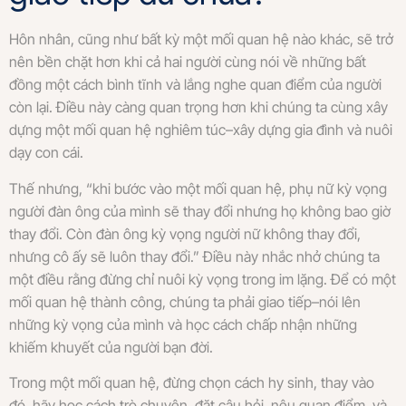
Hôn nhân, cũng như bất kỳ một mối quan hệ nào khác, sẽ trở
nên bền chặt hơn khi cả hai người cùng nói về những bất
đồng một cách bình tĩnh và lắng nghe quan điểm của người
còn lại. Điều này càng quan trọng hơn khi chúng ta cùng xây
dựng một mối quan hệ nghiêm túc–xây dựng gia đình và nuôi
dạy con cái.
Thế nhưng, “khi bước vào một mối quan hệ, phụ nữ kỳ vọng
người đàn ông của mình sẽ thay đổi nhưng họ không bao giờ
thay đổi. Còn đàn ông kỳ vọng người nữ không thay đổi,
nhưng cô ấy sẽ luôn thay đổi.” Điều này nhắc nhở chúng ta
một điều rằng đừng chỉ nuôi kỳ vọng trong im lặng. Để có một
mối quan hệ thành công, chúng ta phải giao tiếp–nói lên
những kỳ vọng của mình và học cách chấp nhận những
khiếm khuyết của người bạn đời.
Trong một mối quan hệ, đừng chọn cách hy sinh, thay vào
đó, hãy học cách trò chuyện, đặt câu hỏi, nêu quan điểm, và