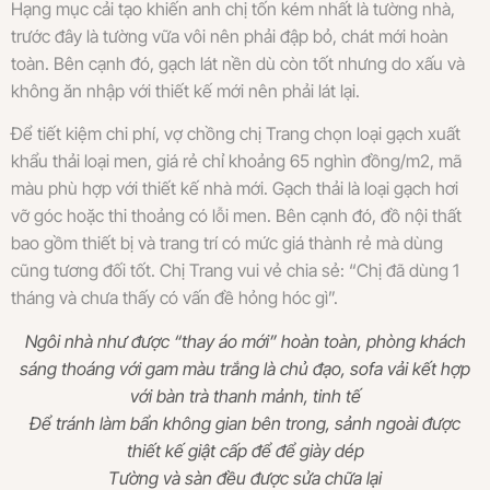
Hạng mục cải tạo khiến anh chị tốn kém nhất là tường nhà,
trước đây là tường vữa vôi nên phải đập bỏ, chát mới hoàn
toàn. Bên cạnh đó, gạch lát nền dù còn tốt nhưng do xấu và
không ăn nhập với thiết kế mới nên phải lát lại.
Để tiết kiệm chi phí, vợ chồng chị Trang chọn loại gạch xuất
khẩu thải loại men, giá rẻ chỉ khoảng 65 nghìn đồng/m2, mã
màu phù hợp với thiết kế nhà mới. Gạch thải là loại gạch hơi
vỡ góc hoặc thi thoảng có lỗi men. Bên cạnh đó, đồ nội thất
bao gồm thiết bị và trang trí có mức giá thành rẻ mà dùng
cũng tương đối tốt. Chị Trang vui vẻ chia sẻ: “Chị đã dùng 1
tháng và chưa thấy có vấn đề hỏng hóc gì”.
Ngôi nhà như được “thay áo mới” hoàn toàn, phòng khách
sáng thoáng với gam màu trắng là chủ đạo, sofa vải kết hợp
với bàn trà thanh mảnh, tinh tế
Để tránh làm bẩn không gian bên trong, sảnh ngoài được
thiết kế giật cấp để để giày dép
Tường và sàn đều được sửa chữa lại