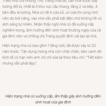
Theo như chị Phùng Thu Trang chia sẻ, căn nhà trước đây
tương đối bí, nhất là ở khu vực cầu thang, tầng 2 và bếp, 4
bên đều là tường. Nhà có rất ít cửa sổ, có cửa thì cũng nhỏ
nên dù trời nắng, vào nhà vẫn phải bật điện chứ không hề có
ánh sáng tự nhiên. Nhận thấy ngôi nhà cũ đã xuống cấp
nghiêm trọng, ảnh hưởng đến sinh hoạt thường ngày của cả
gia đình nên vợ chồng chị Trang quyết định cải tạo lại nhà.
Hiện trạng nhà cũ bao gồm 1 tầng rưỡi, đã được xây từ 20
năm trước. Tận dụng móng nhà còn chắc chắn, bên cạnh đó
kinh tế có hạn nên anh chị chỉ sửa lại theo tiêu chí: “Tiết kiệm
nhưng vẫn phải đẹp”.
Hiện trạng nhà cũ xuống cấp, ẩm thấp gây ảnh hưởng đến
sinh hoạt của gia đình