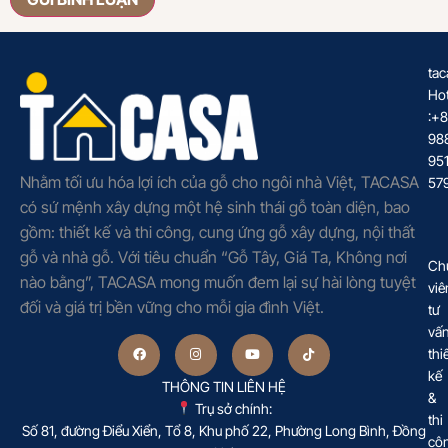
tac
Hot
:+
98
95
Nhằm tối ưu hóa lợi ích của gỗ cho ngôi nhà Việt, TACASA
57
có sứ mệnh xây dựng một hệ sinh thái gỗ toàn diện, bao
gồm: thiết kế và thi công, cung ứng gỗ xây dựng, nội thất
gỗ và nhà gỗ. Với tiêu chuẩn “Gỗ Tây, Giá Ta, Không nơi
Ch
nào bằng”, TACASA mong muốn đem lại sự hài lòng tuyệt
viê
đối và giá trị bền vững cho mỗi gia đình Việt.
tư
vấ
thi
kế
THÔNG TIN LIÊN HỆ
&
Trụ sở chính:
thi
Số 81, đường Điểu Xiển, Tổ 8, Khu phố 22, Phường Long Bình, Đồng
cô