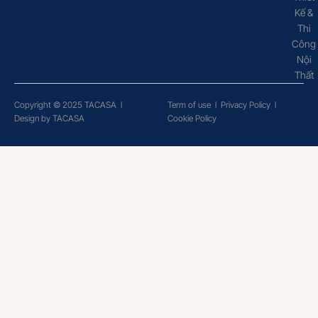
Kế &
Thi
Công
Nội
Thất
Copyright © 2025 TACASA
l
Term of use
l
Privacy Policy
l
Design by TACASA
Cookie Policy