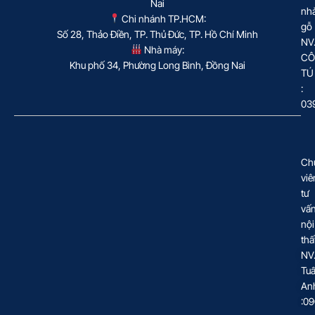
Nai
nh
Chi nhánh TP.HCM:
gỗ
Số 28, Thảo Điền, TP. Thủ Đức, TP. Hồ Chí Minh
NV
Nhà máy:
CÔ
Khu phố 34, Phường Long Bình, Đồng Nai
TÚ
:
03
Ch
viê
tư
vấ
nội
thấ
NV
Tu
An
:0