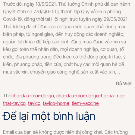
Trước đó, ngày 18/5/2021, Thủ tướng Chính phủ đã ban hành
Quyết định số 779/QĐ-TTg thành lập Quỹ vắc-xin phòng
Covid-19, đồng thời tại Hội nghị trực tuyến ngày 29/05/2021
Thủ tướng đã chỉ đạo các cơ quan liên quan phải dùng mọi
biện pháp, từ ngoại giao, đến huy động các doanh nghiệp,
nguồn lực khác để tiếp cận bình đẳng mua được vắc-xin và
kêu gọi toàn thể nhân dân, mọi doanh nghiệp, cơ quan, tổ
chức, địa phương trong điều kiện có thể đóng góp trí tuệ, ý
kiến, phương pháp, tiền của, phát huy các mối quan hệ để
mua vắc xin, chuyển giao công nghệ sản xuất vắc-xin,…
Gỗ Việt
Thẻ
cho-dau-moi-do-go
,
cho-dau-moi-do-go-ho-nai
,
noi-
that-tavico
,
tavico
,
tavico-home
,
tiem-vaccine
Để lại một bình luận
Email của bạn sẽ không được hiển thị công khai.
Các trường