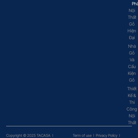
Ph
Nội
Thất
Gỗ
Hiện
Đại
Nhà
Gỗ
Và
Cấu
Kiện
Gỗ
Thiết
Kế &
Thi
Công
Nội
Thất
Copyright © 2025 TACASA
l
Term of use
l
Privacy Policy
l