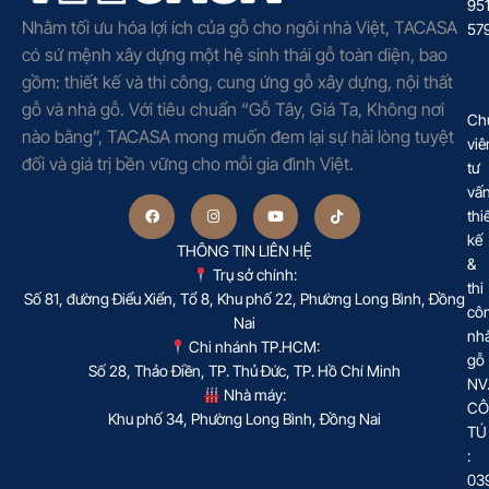
95
Nhằm tối ưu hóa lợi ích của gỗ cho ngôi nhà Việt, TACASA
57
có sứ mệnh xây dựng một hệ sinh thái gỗ toàn diện, bao
gồm: thiết kế và thi công, cung ứng gỗ xây dựng, nội thất
gỗ và nhà gỗ. Với tiêu chuẩn “Gỗ Tây, Giá Ta, Không nơi
Ch
nào bằng”, TACASA mong muốn đem lại sự hài lòng tuyệt
viê
đối và giá trị bền vững cho mỗi gia đình Việt.
tư
vấ
thi
kế
THÔNG TIN LIÊN HỆ
&
Trụ sở chính:
thi
Số 81, đường Điểu Xiển, Tổ 8, Khu phố 22, Phường Long Bình, Đồng
cô
Nai
nh
Chi nhánh TP.HCM:
gỗ
Số 28, Thảo Điền, TP. Thủ Đức, TP. Hồ Chí Minh
NV
Nhà máy:
CÔ
Khu phố 34, Phường Long Bình, Đồng Nai
TÚ
:
03