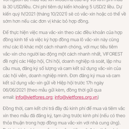
là 30 USD/liều. Chi phí tiêm dự kiến khoảng 5 USD/2 liều. Dự
kiến quý IV/2021 (tháng 10/2021) sẽ có vắc-xin hoặc có thể về
sớm hơn nếu các đơn vị khác bỏ hợp đồng.
Để thực hiện việc mua vắc-xin theo các điều khoản của hợp
đồng kinh tế và việc ký hợp đồng mua lô vắc-xin này cũng
như các lô khác một cách nhanh chóng, với mục tiêu tiêm
vắc-xin cho người lao động một cách nhanh nhất, VIFOREST
đề nghị các Hiệp hội, Chi hội, doanh nghiệp rà soát, lập nhu
cầu mua, đăng ký số lượng và cam kết sử dụng vắc-xin của
các hội viên, doanh nghiệp mình. Đơn đăng ký mua và cam
kết sử dụng vắc-xin gửi về Hiệp hội trước 17h ngày
06/06/2021 (theo mẫu gửi kèm, đồng thời gửi qua
email:
info@vietfores.org
;
info@vietfores.org.vn
)
Đồng thời, cam kết chi trả đầy đủ kinh phí để mua và tiêm vắc
xin theo mẫu đã đăng ký, tạm ứng trước kinh phí (nếu có theo
thỏa thuận trong hợp đồng mua vắc-xin với nhà cung ứng).