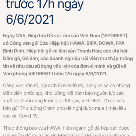
trước 17h ngày
6/6/2021
Ngày 31/5, Hiệp hội Gỗ và Lâm sản Việt Nam (VIFOREST)
có Công văn gửi Các Hiệp hội: HAWA, BIFA, DOWA, FPA
Bình Định, Hiệp hội gỗ và lâm sản Thanh Hóa; các chi hội:
Dăm gỗ, Gỗ dán; các doanh nghiệp hội viên thu thập thông
tin về nhu cầu sử dụng vắc-xin của đơn vị mình và gửi về
Văn phòng VIFOREST trước 17h ngày 6/6/2021.
Công văn nên rõ, đại dịch Covid-19 đã, đang và sẽ có những
diễn biến phức tạp, khó lường; để đảm bảo nguồn lực sản
xuất và chuỗi cung không bị đứt gãy, VIFOREST đã có văn
bản gửi Thủ tướng Chính phủ đề nghị được mua 1 triệu liều
vắc xin Covid-19.
Theo thông báo của HAWA, hiện ngành gỗ đã tiếp cận được
với nguồn để mua vắc xin Moderna của Mỹ với kinh phí mua