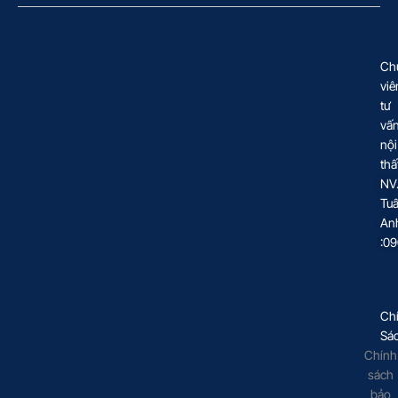
Ch
viê
tư
vấ
nội
thấ
NV
Tu
An
:0
Ch
Sá
Chính
sách
bảo