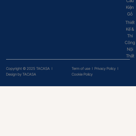
Cấu
Kiện
Gỗ
Thiết
Kế &
Thi
Công
Nội
Thất
Copyright © 2025 TACASA
l
Term of use
l
Privacy Policy
l
Design by TACASA
Cookie Policy