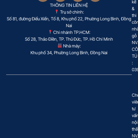
kế
THÔNG TIN LIÊN HỆ
&
Trụ sở chính:
thi
Số 81, đường Điểu Xiển, Tổ 8, Khu phố 22, Phường Long Bình, Đồng
cô
Nai
nh
Chi nhánh TP.HCM:
gỗ
Số 28, Thảo Điền, TP. Thủ Đức, TP. Hồ Chí Minh
NV
Nhà máy:
CÔ
Khu phố 34, Phường Long Bình, Đồng Nai
TÚ
:
03
Ch
viê
tư
vấ
nội
thấ
NV