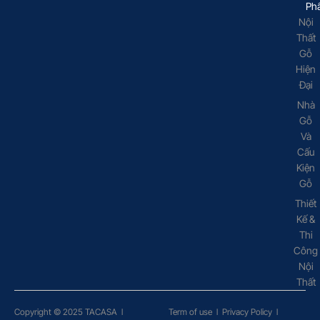
Ph
Nội
Thất
Gỗ
Hiện
Đại
Nhà
Gỗ
Và
Cấu
Kiện
Gỗ
Thiết
Kế &
Thi
Công
Nội
Thất
Copyright © 2025 TACASA
l
Term of use
l
Privacy Policy
l