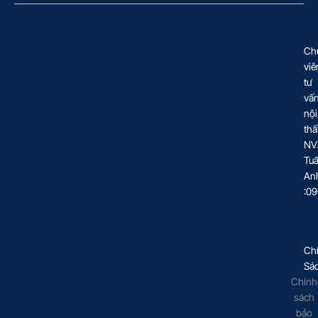
Ch
viê
tư
vấ
nội
thấ
NV
Tu
An
:0
Ch
Sá
Chính
sách
bảo