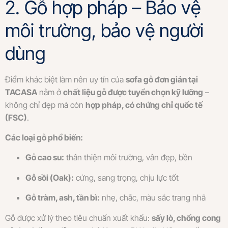
2. Gỗ hợp pháp – Bảo vệ
môi trường, bảo vệ người
dùng
Điểm khác biệt làm nên uy tín của
sofa gỗ đơn giản tại
TACASA
nằm ở
chất liệu gỗ được tuyển chọn kỹ lưỡng
–
không chỉ đẹp mà còn
hợp pháp, có chứng chỉ quốc tế
(FSC)
.
Các loại gỗ phổ biến:
Gỗ cao su:
thân thiện môi trường, vân đẹp, bền
Gỗ sồi (Oak):
cứng, sang trọng, chịu lực tốt
Gỗ tràm, ash, tần bì:
nhẹ, chắc, màu sắc trang nhã
Gỗ được xử lý theo tiêu chuẩn xuất khẩu:
sấy lò, chống cong