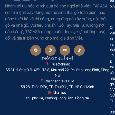
95
Nhằm tối ưu hóa lợi ích của gỗ cho ngôi nhà Việt, TACASA
57
có sứ mệnh xây dựng một hệ sinh thái gỗ toàn diện, bao
gồm: thiết kế và thi công, cung ứng gỗ xây dựng, nội thất
gỗ và nhà gỗ. Với tiêu chuẩn “Gỗ Tây, Giá Ta, Không nơi
Ch
nào bằng”, TACASA mong muốn đem lại sự hài lòng tuyệt
viê
đối và giá trị bền vững cho mỗi gia đình Việt.
tư
vấ
thi
kế
THÔNG TIN LIÊN HỆ
&
Trụ sở chính:
thi
Số 81, đường Điểu Xiển, Tổ 8, Khu phố 22, Phường Long Bình, Đồng
cô
Nai
nh
Chi nhánh TP.HCM:
gỗ
Số 28, Thảo Điền, TP. Thủ Đức, TP. Hồ Chí Minh
NV
Nhà máy:
CÔ
Khu phố 34, Phường Long Bình, Đồng Nai
TÚ
:
03