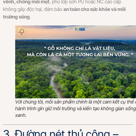
vênh, chống mối mọt
, phủ lớp sơn PU hoặc NC cao cấp
không gây độc hại, đảm bảo
an toàn cho sức khỏe và môi
trường sống
.
Với chúng tôi, mỗi sản phẩm chính là một cam kết cụ thể
hành trình gìn giữ môi trường và kiến tạo không gian sống
xanh.
3. Đường nét thủ công –