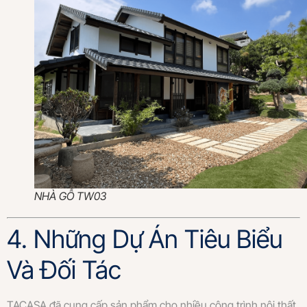
NHÀ GỖ TW03
4. Những Dự Án Tiêu Biểu
Và Đối Tác
TACASA đã cung cấp sản phẩm cho nhiều công trình nội thất