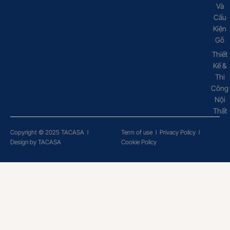
Và
Cấu
Kiện
Gỗ
Thiết
Kế &
Thi
Công
Nội
Thất
Copyright © 2025 TACASA
l
Term of use
l
Privacy Policy
l
Design by TACASA
Cookie Policy