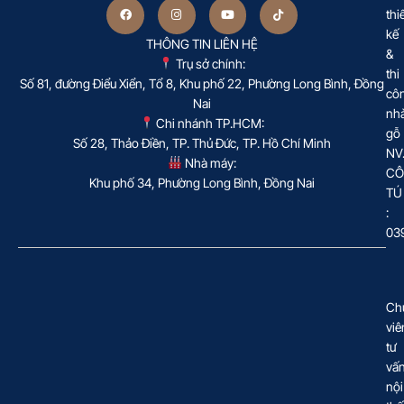
thi
kế
THÔNG TIN LIÊN HỆ
&
Trụ sở chính:
thi
Số 81, đường Điểu Xiển, Tổ 8, Khu phố 22, Phường Long Bình, Đồng
cô
Nai
nh
Chi nhánh TP.HCM:
gỗ
Số 28, Thảo Điền, TP. Thủ Đức, TP. Hồ Chí Minh
NV
Nhà máy:
CÔ
Khu phố 34, Phường Long Bình, Đồng Nai
TÚ
:
03
Ch
viê
tư
vấ
nội