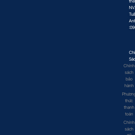
thấ
NV
Tu
An
:0
Ch
Sá
Chính
sách
bảo
hành
Phươn
thức
thanh
toán
Chính
sách