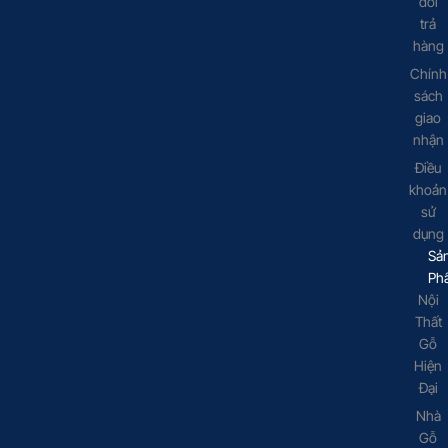
đổi
trả
hàng
Chính
sách
giao
nhận
Điều
khoản
sử
dụng
Sả
Ph
Nội
Thất
Gỗ
Hiện
Đại
Nhà
Gỗ