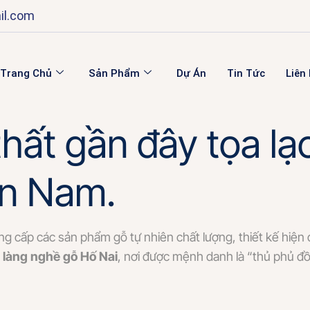
il.com
Trang Chủ
Sản Phẩm
Dự Án
Tin Tức
Liên
hất gần đây tọa lạc
ền Nam.
g cấp các sản phẩm gỗ tự nhiên chất lượng, thiết kế hiện 
m
làng nghề gỗ Hố Nai
, nơi được mệnh danh là “thủ phủ đ