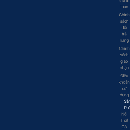
thanh
toán
Chính
sách
đổi
trả
hàng
Chính
sách
giao
nhận
Điều
khoản
sử
dụng
Sả
Ph
Nội
Thất
Gỗ