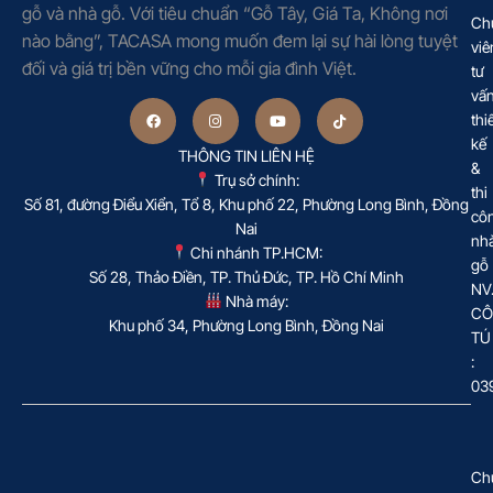
gỗ và nhà gỗ. Với tiêu chuẩn “Gỗ Tây, Giá Ta, Không nơi
Ch
nào bằng”, TACASA mong muốn đem lại sự hài lòng tuyệt
viê
đối và giá trị bền vững cho mỗi gia đình Việt.
tư
vấ
thi
kế
THÔNG TIN LIÊN HỆ
&
Trụ sở chính:
thi
Số 81, đường Điểu Xiển, Tổ 8, Khu phố 22, Phường Long Bình, Đồng
cô
Nai
nh
Chi nhánh TP.HCM:
gỗ
Số 28, Thảo Điền, TP. Thủ Đức, TP. Hồ Chí Minh
NV
Nhà máy:
CÔ
Khu phố 34, Phường Long Bình, Đồng Nai
TÚ
:
03
Ch