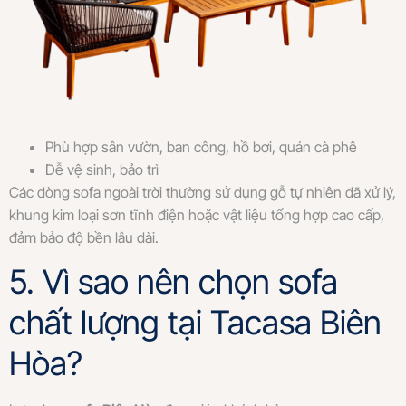
Phù hợp sân vườn, ban công, hồ bơi, quán cà phê
Dễ vệ sinh, bảo trì
Các dòng sofa ngoài trời thường sử dụng gỗ tự nhiên đã xử lý,
khung kim loại sơn tĩnh điện hoặc vật liệu tổng hợp cao cấp,
đảm bảo độ bền lâu dài.
5. Vì sao nên chọn sofa
chất lượng tại Tacasa Biên
Hòa?