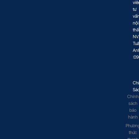
viê
tư
vấ
nội
thấ
NV
Tu
An
:0
Ch
Sá
Chính
sách
bảo
hành
Phươn
thức