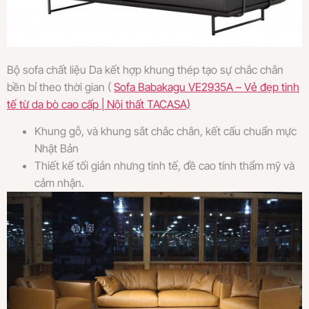
Bộ sofa chất liệu Da kết hợp khung thép tạo sự chắc chắn
bền bỉ theo thời gian (
Sofa Babakagu VE2935A – Vẻ đẹp tinh
tế từ da bò cao cấp | Nội thất TACASA)
Khung gỗ, và khung sắt chắc chắn, kết cấu chuẩn mực
Nhật Bản
Thiết kế tối giản nhưng tinh tế, đề cao tính thẩm mỹ và
cảm nhận.