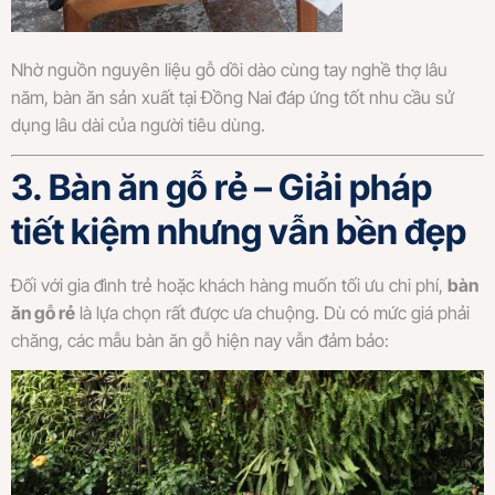
Nhờ nguồn nguyên liệu gỗ dồi dào cùng tay nghề thợ lâu
năm, bàn ăn sản xuất tại Đồng Nai đáp ứng tốt nhu cầu sử
dụng lâu dài của người tiêu dùng.
3. Bàn ăn gỗ rẻ – Giải pháp
tiết kiệm nhưng vẫn bền đẹp
Đối với gia đình trẻ hoặc khách hàng muốn tối ưu chi phí,
bàn
ăn gỗ rẻ
là lựa chọn rất được ưa chuộng. Dù có mức giá phải
chăng, các mẫu bàn ăn gỗ hiện nay vẫn đảm bảo: