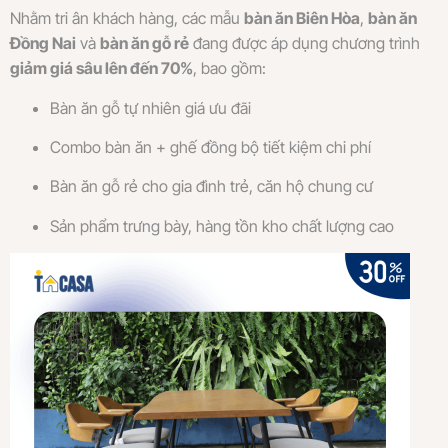
Nhằm tri ân khách hàng, các mẫu
bàn ăn Biên Hòa
,
bàn ăn
Đồng Nai
và
bàn ăn gỗ rẻ
đang được áp dụng chương trình
giảm giá sâu lên đến 70%
, bao gồm:
Bàn ăn gỗ tự nhiên giá ưu đãi
Combo bàn ăn + ghế đồng bộ tiết kiệm chi phí
Bàn ăn gỗ rẻ cho gia đình trẻ, căn hộ chung cư
Sản phẩm trưng bày, hàng tồn kho chất lượng cao