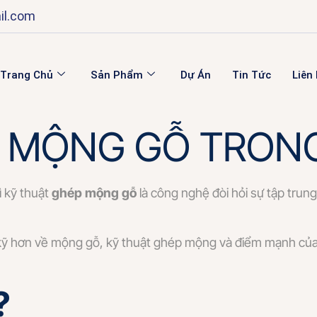
il.com
Trang Chủ
Sản Phẩm
Dự Án
Tin Tức
Liên
A MỘNG GỖ TRONG
ì kỹ thuật
ghép
mộng gỗ
là công nghệ đòi hỏi sự tập trung 
kỹ hơn về mộng gỗ, kỹ thuật ghép mộng và điểm mạnh của nội
?