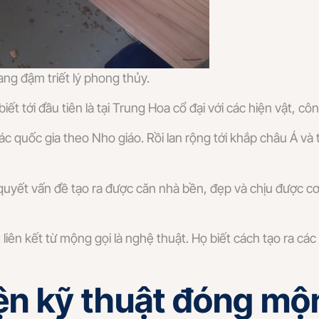
g đậm triết lý phong thủy.
t tới đầu tiên là tại Trung Hoa cổ đại với các hiện vật, công
ác quốc gia theo Nho giáo. Rồi lan rộng tới khắp châu Á và
uyết vấn đề tạo ra được căn nhà bền, đẹp và chịu được c
liên kết từ mộng gọi là nghệ thuật. Họ biết cách tạo ra c
iện kỹ thuật đóng mộ