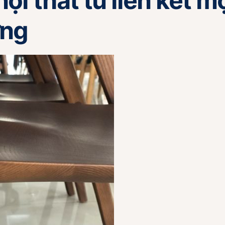
ội thất từ liên kết m
ờng