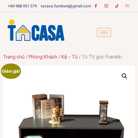
+84 988 951 579
tacasa.furniture@gmail.com
Trang chủ
/
Phòng Khách
/
Kệ - Tủ
/ Tủ TV góc Franklin
Giảm giá!