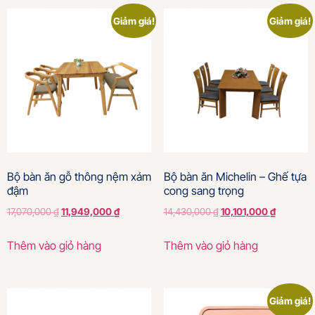
Giảm giá!
Giảm giá!
Bộ bàn ăn gỗ thông nệm xám
Bộ bàn ăn Michelin – Ghế tựa
đậm
cong sang trọng
17,070,000
₫
11,949,000
₫
14,430,000
₫
10,101,000
₫
Thêm vào giỏ hàng
Thêm vào giỏ hàng
Giảm giá!