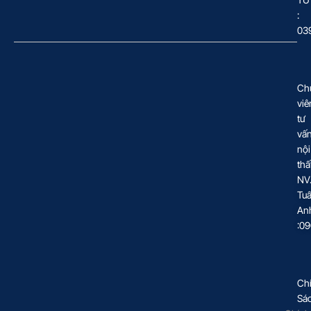
:
03
Ch
viê
tư
vấ
nội
thấ
NV
Tu
An
:0
Ch
Sá