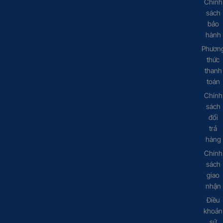
Chính
sách
bảo
hành
Phươn
thức
thanh
toán
Chính
sách
đổi
trả
hàng
Chính
sách
giao
nhận
Điều
khoản
sử