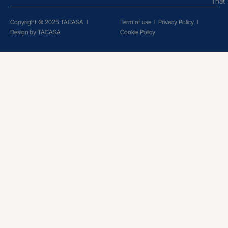
Thất
Copyright © 2025 TACASA
l
Term of use
l
Privacy Policy
l
Design by TACASA
Cookie Policy