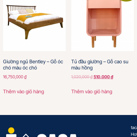
Giường ngủ Bentley – Gỗ óc
Tủ đầu giường – Gỗ cao su
chó màu óc chó
màu hồng
16,750,000
₫
1,020,000
₫
510,000
₫
Thêm vào giỏ hàng
Thêm vào giỏ hàng
tac
Hot