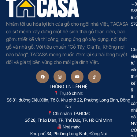
:+
98
95
Nhằm tối ưu hóa lợi ích của gỗ cho ngôi nhà Việt, TACASA
57
có sứ mệnh xây dựng một hệ sinh thái gỗ toàn diện, bao
gồm: thiết kế và thi công, cung ứng gỗ xây dựng, nội thất
gỗ và nhà gỗ. Với tiêu chuẩn “Gỗ Tây, Giá Ta, Không nơi
Ch
nào bằng”, TACASA mong muốn đem lại sự hài lòng tuyệt
viê
đối và giá trị bền vững cho mỗi gia đình Việt.
tư
vấ
thi
kế
THÔNG TIN LIÊN HỆ
&
Trụ sở chính:
thi
Số 81, đường Điểu Xiển, Tổ 8, Khu phố 22, Phường Long Bình, Đồng
cô
Nai
nh
Chi nhánh TP.HCM:
gỗ
Số 28, Thảo Điền, TP. Thủ Đức, TP. Hồ Chí Minh
NV
Nhà máy:
CÔ
Khu phố 34, Phường Long Bình, Đồng Nai
TÚ