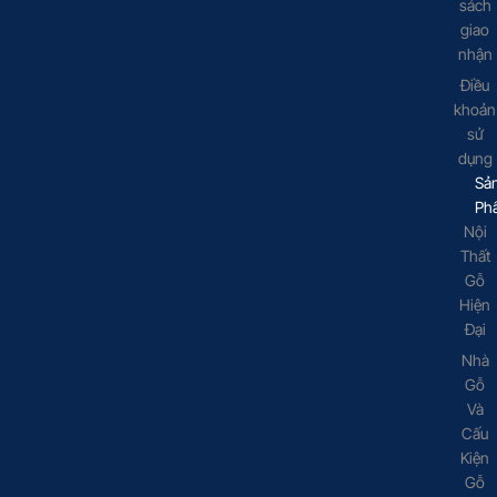
sách
giao
nhận
Điều
khoản
sử
dụng
Sả
Ph
Nội
Thất
Gỗ
Hiện
Đại
Nhà
Gỗ
Và
Cấu
Kiện
Gỗ