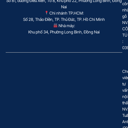
Số 81, đường Điểu Xiển, Tổ 8, Khu phố 22, Phường Long Bình, Đồng
cô
Nai
nh
Chi nhánh TP.HCM:
gỗ
Số 28, Thảo Điền, TP. Thủ Đức, TP. Hồ Chí Minh
NV
Nhà máy:
CÔ
Khu phố 34, Phường Long Bình, Đồng Nai
TÚ
:
03
Ch
viê
tư
vấ
nội
thấ
NV
Tu
An
:0