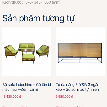
Kích thước:
1370x345x1050 (mm)
Sản phẩm tương tự
Bộ sofa Indochine – Gỗ tần bì
Tủ đa năng ELYSIA 3 ngăn
màu nâu – Đệm vải nỉ
kéo – Gỗ sồi màu tự nhiên
18,430,000
₫
9,980,000
₫