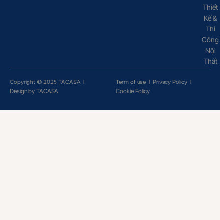
Thiết
Kế &
Thi
Công
Nội
Thất
Copyright © 2025 TACASA
l
Term of use
l
Privacy Policy
l
Design by TACASA
Cookie Policy