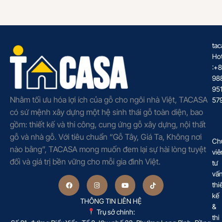
tac
Hot
:+
98
95
Nhằm tối ưu hóa lợi ích của gỗ cho ngôi nhà Việt, TACASA
57
có sứ mệnh xây dựng một hệ sinh thái gỗ toàn diện, bao
gồm: thiết kế và thi công, cung ứng gỗ xây dựng, nội thất
gỗ và nhà gỗ. Với tiêu chuẩn “Gỗ Tây, Giá Ta, Không nơi
Ch
nào bằng”, TACASA mong muốn đem lại sự hài lòng tuyệt
viê
đối và giá trị bền vững cho mỗi gia đình Việt.
tư
vấ
thi
kế
THÔNG TIN LIÊN HỆ
&
Trụ sở chính:
thi