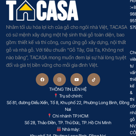
Hot
:+
98
95
Nhằm tối ưu hóa lợi ích của gỗ cho ngôi nhà Việt, TACASA
57
có sứ mệnh xây dựng một hệ sinh thái gỗ toàn diện, bao
gồm: thiết kế và thi công, cung ứng gỗ xây dựng, nội thất
gỗ và nhà gỗ. Với tiêu chuẩn “Gỗ Tây, Giá Ta, Không nơi
Ch
nào bằng”, TACASA mong muốn đem lại sự hài lòng tuyệt
viê
đối và giá trị bền vững cho mỗi gia đình Việt.
tư
vấ
thi
kế
THÔNG TIN LIÊN HỆ
&
Trụ sở chính:
thi
Số 81, đường Điểu Xiển, Tổ 8, Khu phố 22, Phường Long Bình, Đồng
cô
Nai
nh
Chi nhánh TP.HCM:
gỗ
Số 28, Thảo Điền, TP. Thủ Đức, TP. Hồ Chí Minh
NV
Nhà máy:
CÔ
Khu phố 34, Phường Long Bình, Đồng Nai