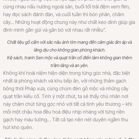
cùng nhau nấu nướng ngoài sân, buổi tối trải đệm xem film,
hay đọc sách đánh đàn, và cuối tuần thì bón phân, chăm
cây… Những hoạt động chung này như chất keo dính giúp gia
đình mình gần gũi và gắn bó với nhau rất nhiều”.
Chất liệu gỗ cẩm với sắc nâu ánh tím mang đến cảm giác ấm áp và
lắng dịu cho không gian phòng khách.
Kệ sách, tranh Sen mộc và quạt trần cổ điển làm không gian thêm
trầm lắng và an yên.
Không khí hoài niệm hiện diện trong từng góc nhà, đặc biệt
nhất là phòng khách và khu bếp ăn, với những thảm gạch
bông thời Pháp xưa, cùng chùm đèn gỗ mộc và những cây
quạt trần kiểu cổ. Tinh ý một chút, ta sẽ thấy chủ nhân nơi
này chăm chút từng góc nhỏ với tất cả tình yêu thương – khi
mỗi một chậu hoa đều hoà điệu nhịp nhàng với từng nền
gạch hay màu tường… Tất cả tạo nên nét duyên ngầm thu
hút khó quên.