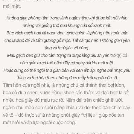
mỏi mệt.
Không gian phòng tắm trong lành ngập nắng khi được kết nối nhịp
nhàng với giếng trời qua khung cửa sổ xanh mát.
Bức vách gạch hoa và ngọn đèn vàng chính là phông nền hoàn hảo
cho lavabo đá và tấm gương gỗ mộc. Tất cả tạo nên 1 không gian yên
ắng và thư giãn vô cùng.
Màu gạch đen giữ cho tâm trạng ta được lắng dịu an yên trở lại, có
cảm giác ta có thể nằm đây cả ngày dài khi mỏi mệt.
Hoặc cũng có thể ngồi thư giãn bên vòi sen ấm áp, nghe bài nhạc yêu
thích và thả hồn theo những đám mây trôi ngoài cửa sổ.
Tâm hồn của ngôi nhà, là những chú cá thảnh thơi bơi lượn,
hoa cỏ đua chen, vườn hồng khoe sắc thắm và đặc biệt là rất
nhiều hoa giấy đủ màu rực rỡ. Nằm dài trên chiếc ghế lười,
ngắm chú mèo con sưởi nắng chiều và dõi theo đàn chim bay
về tổ – đó thực sự là những phút giây “trị liệu” giúp xóa tan
mệt mỏi và áp lực ngoài cuộc sống.