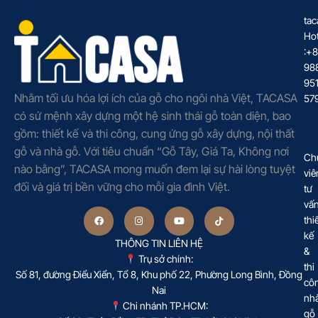
tac
Hot
:+
98
95
Nhằm tối ưu hóa lợi ích của gỗ cho ngôi nhà Việt, TACASA
57
có sứ mệnh xây dựng một hệ sinh thái gỗ toàn diện, bao
gồm: thiết kế và thi công, cung ứng gỗ xây dựng, nội thất
gỗ và nhà gỗ. Với tiêu chuẩn “Gỗ Tây, Giá Ta, Không nơi
Ch
nào bằng”, TACASA mong muốn đem lại sự hài lòng tuyệt
viê
đối và giá trị bền vững cho mỗi gia đình Việt.
tư
vấ
thi
kế
THÔNG TIN LIÊN HỆ
&
Trụ sở chính:
thi
Số 81, đường Điểu Xiển, Tổ 8, Khu phố 22, Phường Long Bình, Đồng
cô
Nai
nh
Chi nhánh TP.HCM:
gỗ