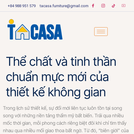
+84 988 951 579
tacasa.furniture@gmail.com
Thể chất và tinh thần
chuẩn mực mới của
thiết kế không gian
Trong lịch sử thiết kế, sự đổi mới liên tục luôn tồn tại song
song với những nền tảng thẩm mỹ bất biến. Trải qua nhiều
mốc thời gian, mỗi phong cách riêng biệt đôi khi chỉ tìm thấy
nhau qua nhiều mối giao thoa bất ngờ. Từ đó, “biên giới” của