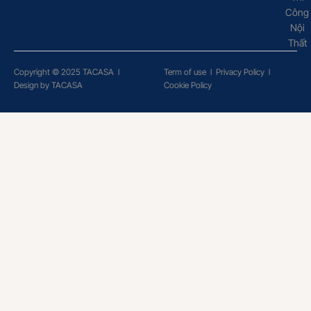
Công
Nội
Thất
Copyright © 2025 TACASA
l
Term of use
l
Privacy Policy
l
Design by TACASA
Cookie Policy