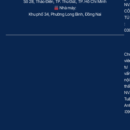
Số 28, Thảo Điền, TP. Thủ Đức, TP. Hồ Chí Minh
NV
Nhà máy:
CÔ
Khu phố 34, Phường Long Bình, Đồng Nai
TÚ
:
03
Ch
viê
tư
vấ
nội
thấ
NV
Tu
An
:0