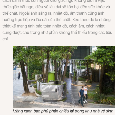
cách đánh thức con người khỏi giấc ngủ không tạo ra việc
thức giấc bất ngờ, điều về lâu dài sẽ tổn hại đến sức khỏe và
thể chất. Ngoài ánh sáng ra, nhiệt độ, âm thanh cũng ảnh
hưởng trực tiếp và lâu dài của thể chất. Kéo theo đó là những
thiết kế mang tính bảo toàn nhiệt độ, cách âm, cách nhiệt
cũng được chú trọng như phần không thể thiếu trong các tiêu
chí.
Mảng xanh bao phủ phản chiếu lại trong khu nhà vệ sinh