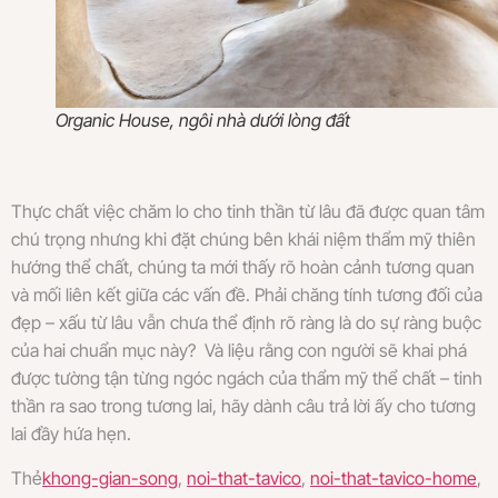
Organic House, ngôi nhà dưới lòng đất
Thực chất việc chăm lo cho tinh thần từ lâu đã được quan tâm
chú trọng nhưng khi đặt chúng bên khái niệm thẩm mỹ thiên
hướng thể chất, chúng ta mới thấy rõ hoàn cảnh tương quan
và mối liên kết giữa các vấn đề. Phải chăng tính tương đối của
đẹp – xấu từ lâu vẫn chưa thể định rõ ràng là do sự ràng buộc
của hai chuẩn mục này? Và liệu rằng con người sẽ khai phá
được tường tận từng ngóc ngách của thẩm mỹ thể chất – tinh
thần ra sao trong tương lai, hãy dành câu trả lời ấy cho tương
lai đầy hứa hẹn.
Thẻ
khong-gian-song
,
noi-that-tavico
,
noi-that-tavico-home
,