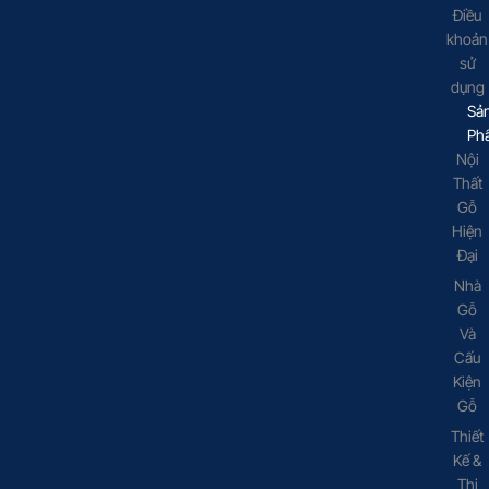
Điều
khoản
sử
dụng
Sả
Ph
Nội
Thất
Gỗ
Hiện
Đại
Nhà
Gỗ
Và
Cấu
Kiện
Gỗ
Thiết
Kế &
Thi