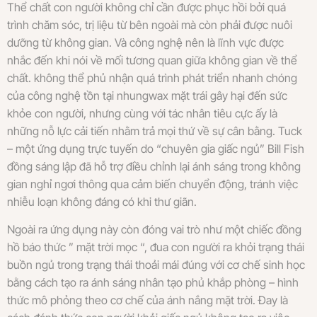
Thể chất con người không chỉ cần được phục hồi bởi quá
trình chăm sóc, trị liệu từ bên ngoài mà còn phải được nuôi
dưỡng từ không gian. Và công nghệ nên là lĩnh vực được
nhắc đến khi nói về mối tương quan giữa không gian về thể
chất. không thể phủ nhận quá trình phát triển nhanh chóng
của công nghệ tồn tại nhungwax mặt trái gây hại đến sức
khỏe con người, nhưng cùng với tác nhân tiêu cực ấy là
những nỗ lực cải tiến nhằm trả mọi thứ về sự cân bằng. Tuck
– một ứng dụng trực tuyến do “chuyên gia giấc ngủ” Bill Fish
đồng sáng lập đã hỗ trợ điều chỉnh lại ánh sáng trong không
gian nghỉ ngơi thông qua cảm biến chuyển động, tránh việc
nhiễu loạn không đáng có khi thư giãn.
Ngoài ra ứng dụng này còn đóng vai trò như một chiếc đồng
hồ báo thức ” mặt trời mọc “, đua con người ra khỏi trạng thái
buồn ngủ trong trạng thái thoải mái đúng với cơ chế sinh học
bằng cách tạo ra ánh sáng nhân tạo phủ khắp phòng – hình
thức mô phỏng theo cơ chế của ánh nắng mặt trời. Đay là