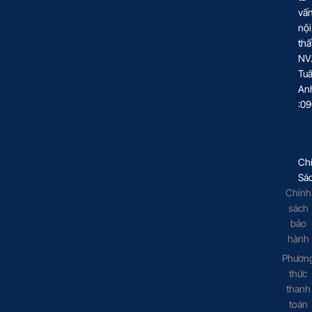
vấ
nội
thấ
NV
Tu
An
:0
Ch
Sá
Chính
sách
bảo
hành
Phươn
thức
thanh
toán