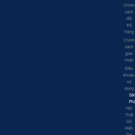
Chính
sách
đổi
trả
hàng
Chính
sách
giao
nhận
Điều
khoản
sử
dụng
Sả
Ph
Nội
Thất
Gỗ
Hiện
Đại