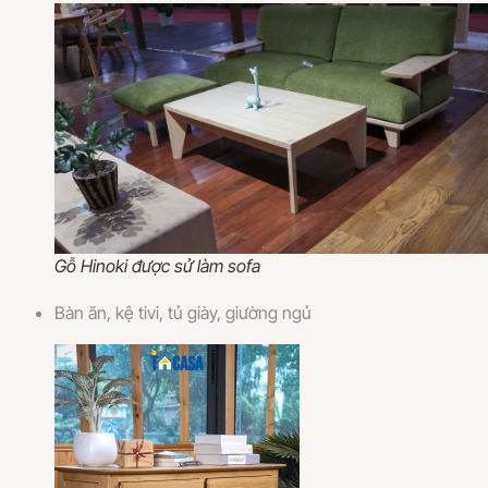
Gỗ Hinoki được sử làm sofa
Bàn ăn, kệ tivi, tủ giày, giường ngủ