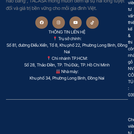
nào bằng”, TACASA mong muốn đem lại sự hài lòng tuyệt
viê
đối và giá trị bền vững cho mỗi gia đình Việt.
tư
vấ
thi
kế
THÔNG TIN LIÊN HỆ
&
Trụ sở chính:
thi
Số 81, đường Điểu Xiển, Tổ 8, Khu phố 22, Phường Long Bình, Đồng
cô
Nai
nh
Chi nhánh TP.HCM:
gỗ
Số 28, Thảo Điền, TP. Thủ Đức, TP. Hồ Chí Minh
NV
Nhà máy:
CÔ
Khu phố 34, Phường Long Bình, Đồng Nai
TÚ
:
03
Ch
viê
tư