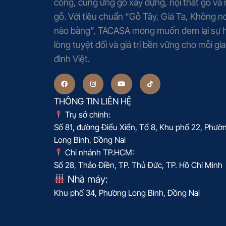
công, cung ứng gỗ xây dựng, nội thất gỗ và
gỗ. Với tiêu chuẩn “Gỗ Tây, Giá Ta, Không nơ
nào bằng”, TACASA mong muốn đem lại sự h
lòng tuyệt đối và giá trị bền vững cho mỗi gia
đình Việt.
THÔNG TIN LIÊN HỆ
Trụ sở chính:
Số 81, đường Điểu Xiển, Tổ 8, Khu phố 22, Phườ
Long Bình, Đồng Nai
Chi nhánh TP.HCM:
Số 28, Thảo Điền, TP. Thủ Đức, TP. Hồ Chí Minh
Nhà máy:
Khu phố 34, Phường Long Bình, Đồng Nai