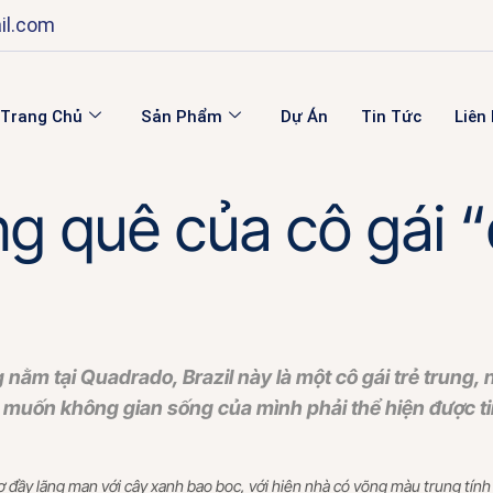
il.com
Trang Chủ
Sản Phẩm
Dự Án
Tin Tức
Liên
 quê của cô gái 
nằm tại Quadrado, Brazil này là một cô gái trẻ trung,
 muốn không gian sống của mình phải thể hiện được tinh
 đầy lãng mạn với cây xanh bao bọc, với hiên nhà có võng màu trung tính