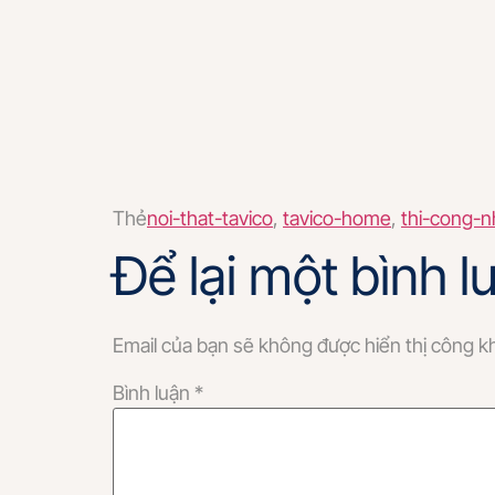
Thẻ
noi-that-tavico
,
tavico-home
,
thi-cong-n
Để lại một bình l
Email của bạn sẽ không được hiển thị công kh
Bình luận
*