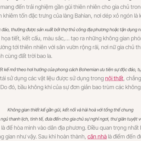
 mang đến trải nghiệm gần gũi thiên nhiên cho gia chủ tro
hiêm tốn đặc trưng của làng Bahian, nơi dép xỏ ngón là lo
ộc đáo, thường được sản xuất bởi thợ thủ công địa phương hoặc tận dụng 
u, họa tiết, kết cấu, màu sắc,… tạo ra những không gian ph
ướng tới thiên nhiên với sân vườn rộng rãi, nơi nữ gia ch
 cùng đất trời bao la.
ết kế mở theo hơi hướng của phong cách Bohemian ưu tiên sự độc đáo, t
tái sử dụng các vật liệu được sử dụng trong
nội thất
, chẳn
 Do đó, bầu không khí của sự đơn giản bao trùm các không
Không gian thiết kế gần gũi, kết nối và hài hoà với tổng thể chung
ngủ thanh lịch, tinh tế, đưa đến cho gia chủ sự nghỉ ngơi, thư giãn tuyệt v
là để hòa mình vào dân địa phương. Điều quan trọng nhất l
ông gian như vậy. Sau khi hoàn thành,
căn nhà
là điểm đến đ