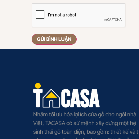
Nhằm tối ưu hóa lợi ích của gỗ cho ngôi nhà
Việt, TACASA có sứ mệnh xây dựng một hệ
sinh thái gỗ toàn diện, bao gồm: thiết kế và t