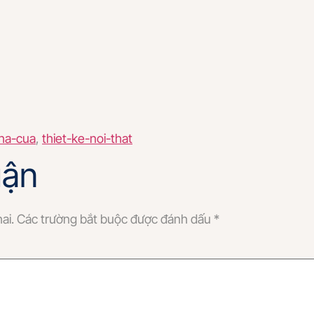
ha-cua
,
thiet-ke-noi-that
uận
ai.
Các trường bắt buộc được đánh dấu
*