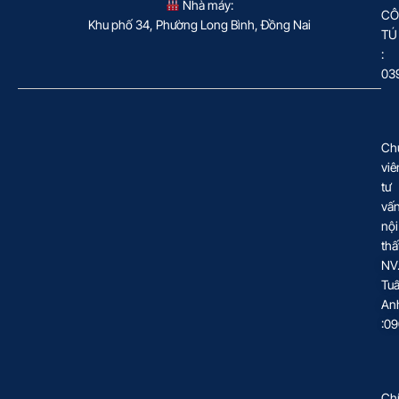
Nhà máy:
CÔ
Khu phố 34, Phường Long Bình, Đồng Nai
TÚ
:
03
Ch
viê
tư
vấ
nội
thấ
NV
Tu
An
:0
Ch