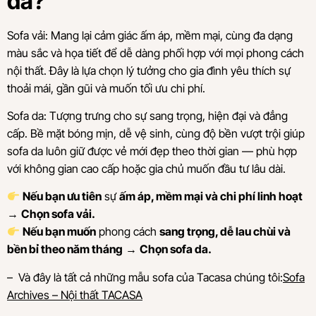
da?
Sofa vải: Mang lại cảm giác ấm áp, mềm mại, cùng đa dạng
màu sắc và họa tiết để dễ dàng phối hợp với mọi phong cách
nội thất. Đây là lựa chọn lý tưởng cho gia đình yêu thích sự
thoải mái, gần gũi và muốn tối ưu chi phí.
Sofa da: Tượng trưng cho sự sang trọng, hiện đại và đẳng
cấp. Bề mặt bóng mịn, dễ vệ sinh, cùng độ bền vượt trội giúp
sofa da luôn giữ được vẻ mới đẹp theo thời gian — phù hợp
với không gian cao cấp hoặc gia chủ muốn đầu tư lâu dài.
Nếu bạn ưu tiên
sự
ấm áp, mềm mại và chi phí linh hoạt
→
Chọn sofa vải.
Nếu bạn muốn
phong cách
sang trọng, dễ lau chùi và
bền bỉ theo năm tháng
→
Chọn sofa da.
– Và đây là tất cả những mẫu sofa của Tacasa chúng tôi:
Sofa
Archives – Nội thất TACASA