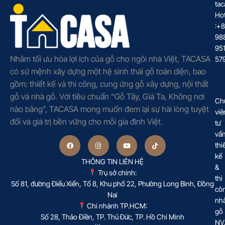
tac
Hot
:+
98
95
Nhằm tối ưu hóa lợi ích của gỗ cho ngôi nhà Việt, TACASA
57
có sứ mệnh xây dựng một hệ sinh thái gỗ toàn diện, bao
gồm: thiết kế và thi công, cung ứng gỗ xây dựng, nội thất
gỗ và nhà gỗ. Với tiêu chuẩn “Gỗ Tây, Giá Ta, Không nơi
Ch
nào bằng”, TACASA mong muốn đem lại sự hài lòng tuyệt
viê
đối và giá trị bền vững cho mỗi gia đình Việt.
tư
vấ
thi
kế
THÔNG TIN LIÊN HỆ
&
Trụ sở chính:
thi
Số 81, đường Điểu Xiển, Tổ 8, Khu phố 22, Phường Long Bình, Đồng
cô
Nai
nh
Chi nhánh TP.HCM:
gỗ
Số 28, Thảo Điền, TP. Thủ Đức, TP. Hồ Chí Minh
NV