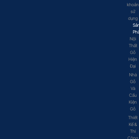
khoản
sử
dụng
Sả
Ph
Nội
Thất
Gỗ
Hiện
Đại
Nhà
Gỗ
Và
Cấu
Kiện
Gỗ
Thiết
Kế &
Thi
Công