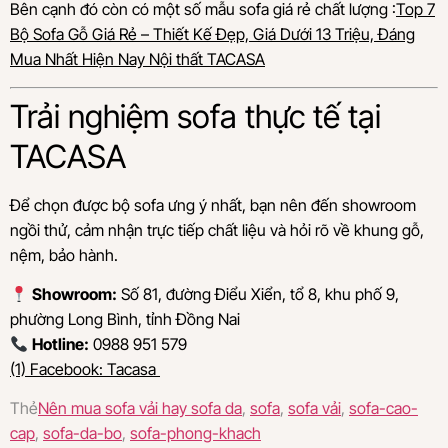
Bên cạnh đó còn có một số mẫu sofa giá rẻ chất lượng :
Top 7
Bộ Sofa Gỗ Giá Rẻ – Thiết Kế Đẹp, Giá Dưới 13 Triệu, Đáng
Mua Nhất Hiện Nay Nội thất TACASA
Trải nghiệm sofa thực tế tại
TACASA
Để chọn được bộ sofa ưng ý nhất, bạn nên đến showroom
ngồi thử, cảm nhận trực tiếp chất liệu và hỏi rõ về khung gỗ,
nệm, bảo hành.
Showroom:
Số 81, đường Điểu Xiển, tổ 8, khu phố 9,
phường Long Bình, tỉnh Đồng Nai
Hotline:
0988 951 579
(1) Facebook: Tacasa
Thẻ
Nên mua sofa vải hay sofa da
,
sofa
,
sofa vải
,
sofa-cao-
cap
,
sofa-da-bo
,
sofa-phong-khach