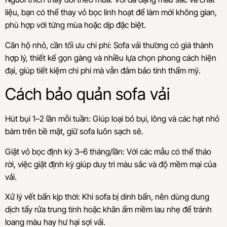
liệu, bạn có thể thay vỏ bọc linh hoạt để làm mới không gian,
phù hợp với từng mùa hoặc dịp đặc biệt.
Căn hộ nhỏ, cần tối ưu chi phí: Sofa vải thường có giá thành
hợp lý, thiết kế gọn gàng và nhiều lựa chọn phong cách hiện
đại, giúp tiết kiệm chi phí mà vẫn đảm bảo tính thẩm mỹ.
Cách bảo quản sofa vải
Hút bụi 1–2 lần mỗi tuần: Giúp loại bỏ bụi, lông và các hạt nhỏ
bám trên bề mặt, giữ sofa luôn sạch sẽ.
Giặt vỏ bọc định kỳ 3–6 tháng/lần: Với các mẫu có thể tháo
rời, việc giặt định kỳ giúp duy trì màu sắc và độ mềm mại của
vải.
Xử lý vết bẩn kịp thời: Khi sofa bị dính bẩn, nên dùng dung
dịch tẩy rửa trung tính hoặc khăn ẩm mềm lau nhẹ để tránh
loang màu hay hư hại sợi vải.