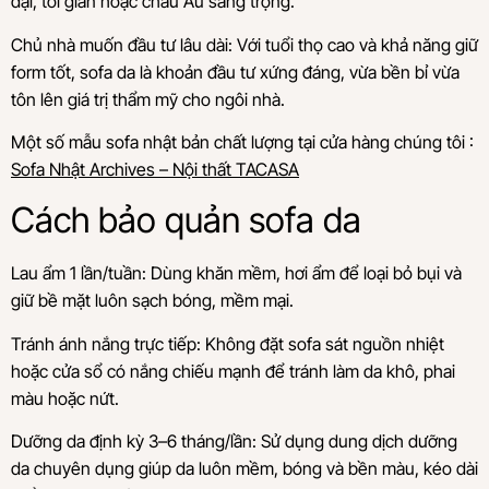
đại, tối giản hoặc châu Âu sang trọng.
Chủ nhà muốn đầu tư lâu dài: Với tuổi thọ cao và khả năng giữ
form tốt, sofa da là khoản đầu tư xứng đáng, vừa bền bỉ vừa
tôn lên giá trị thẩm mỹ cho ngôi nhà.
Một số mẫu sofa nhật bản chất lượng tại cửa hàng chúng tôi :
Sofa Nhật Archives – Nội thất TACASA
Cách bảo quản sofa da
Lau ẩm 1 lần/tuần: Dùng khăn mềm, hơi ẩm để loại bỏ bụi và
giữ bề mặt luôn sạch bóng, mềm mại.
Tránh ánh nắng trực tiếp: Không đặt sofa sát nguồn nhiệt
hoặc cửa sổ có nắng chiếu mạnh để tránh làm da khô, phai
màu hoặc nứt.
Dưỡng da định kỳ 3–6 tháng/lần: Sử dụng dung dịch dưỡng
da chuyên dụng giúp da luôn mềm, bóng và bền màu, kéo dài