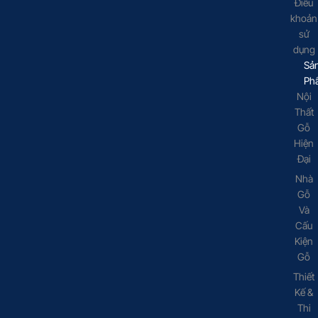
Điều
khoản
sử
dụng
Sả
Ph
Nội
Thất
Gỗ
Hiện
Đại
Nhà
Gỗ
Và
Cấu
Kiện
Gỗ
Thiết
Kế &
Thi