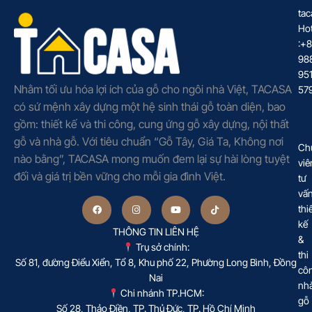
tac
Hot
:+
98
95
Nhằm tối ưu hóa lợi ích của gỗ cho ngôi nhà Việt, TACASA
57
có sứ mệnh xây dựng một hệ sinh thái gỗ toàn diện, bao
gồm: thiết kế và thi công, cung ứng gỗ xây dựng, nội thất
gỗ và nhà gỗ. Với tiêu chuẩn “Gỗ Tây, Giá Ta, Không nơi
Ch
nào bằng”, TACASA mong muốn đem lại sự hài lòng tuyệt
viê
đối và giá trị bền vững cho mỗi gia đình Việt.
tư
vấ
thi
kế
THÔNG TIN LIÊN HỆ
&
Trụ sở chính:
thi
Số 81, đường Điểu Xiển, Tổ 8, Khu phố 22, Phường Long Bình, Đồng
cô
Nai
nh
Chi nhánh TP.HCM:
gỗ
Số 28, Thảo Điền, TP. Thủ Đức, TP. Hồ Chí Minh