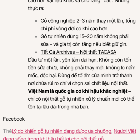
cao hơn vật liệu khác và cho rằng “đắt”. Nhưng
thực ra:
Gỗ công nghiệp 2–3 năm thay một lần, tổng
chi phí vòng đời có khi cao hơn.
Gỗ tự nhiên dùng 15–20 năm không phải
sửa – và giá trị còn tăng nếu biết giữ gìn.
Tất Cả Archives – Nội thất TACASA
Đầu tư một lần, yên tâm dài hạn. Không còn tốn
tiền sửa chữa, không phải thay mới, không lo nấm
mốc, độc hại. Đừng để tổ ấm của mình trở thành
nơi chứa rủi ro chỉ vì chọn sai chất liệu nội thất.
Việt Nam là quốc gia có khí hậu khắc nghiệt –
chỉ có nội thất gỗ tự nhiên xử lý chuẩn mới có thể
tồn tại lâu dài trong nhà bạn.
Facebook
Thẻ
Lý do khiến gỗ tự nhiên đang được ưa chuộng
,
Người Việt
đang sống trong khí hậu bất lợi cho nội thất gỗ