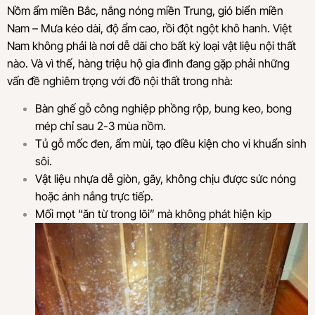
Nồm ẩm miền Bắc, nắng nóng miền Trung, gió biển miền
Nam – Mưa kéo dài, độ ẩm cao, rồi đột ngột khô hanh. Việt
Nam không phải là nơi dễ dãi cho bất kỳ loại vật liệu nội thất
nào. Và vì thế, hàng triệu hộ gia đình đang gặp phải những
vấn đề nghiêm trọng với đồ nội thất trong nhà:
Bàn ghế gỗ công nghiệp phồng rộp, bung keo, bong
mép chỉ sau 2-3 mùa nồm.
Tủ gỗ mốc đen, ẩm mùi, tạo điều kiện cho vi khuẩn sinh
sôi.
Vật liệu nhựa dễ giòn, gãy, không chịu được sức nóng
hoặc ánh nắng trực tiếp.
Mối mọt “ăn từ trong lõi” mà không phát hiện kịp