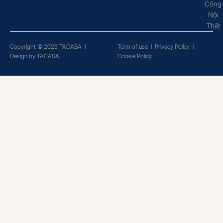
Công
Nội
Thất
Copyright © 2025 TACASA
l
Term of use
l
Privacy Policy
l
Design by TACASA
Cookie Policy