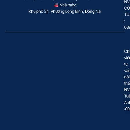
NV
Nhà máy:
CÔ
Khu phố 34, Phường Long Bình, Đồng Nai
TÚ
:
03
Ch
viê
tư
vấ
nội
thấ
NV
Tu
An
:0