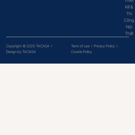
Thiết
Kế &
Thi
Công
Nội
Thất
Copyright © 2025 TACASA
l
Term of use
l
Privacy Policy
l
Design by TACASA
Cookie Policy