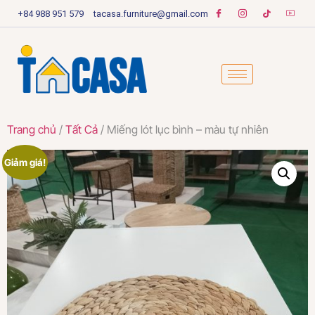
+84 988 951 579
tacasa.furniture@gmail.com
Trang chủ
/
Tất Cả
/ Miếng lót lục bình – màu tự nhiên
Giảm giá!