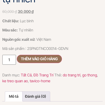
60,000
₫
30,000
₫
Chất liệu:
Lục bình
Màu sắc
:
T
ự nhiên
Nguồn gốc xuất xứ:
Việt Nam
Mã sản phẩm : 2SPNGTNCO0014-GDVN
THÊM VÀO GIỎ HÀNG
Danh mục:
Tất Cả
,
Đồ Trang Trí
Thẻ:
do trang tri
,
go thong
,
ke treo quan ao
,
tavico-home
Mô tả
Đánh giá (0)