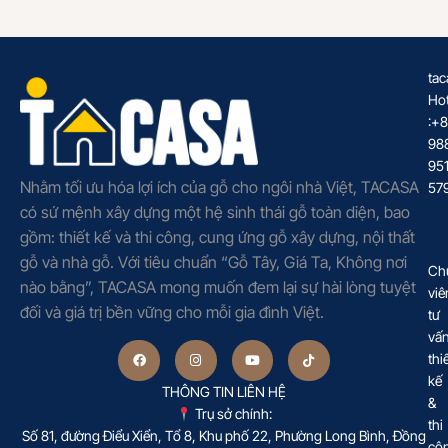
tac
Hot
:+
98
95
Nhằm tối ưu hóa lợi ích của gỗ cho ngôi nhà Việt, TACASA
57
có sứ mệnh xây dựng một hệ sinh thái gỗ toàn diện, bao
gồm: thiết kế và thi công, cung ứng gỗ xây dựng, nội thất
gỗ và nhà gỗ. Với tiêu chuẩn “Gỗ Tây, Giá Ta, Không nơi
Ch
nào bằng”, TACASA mong muốn đem lại sự hài lòng tuyệt
viê
đối và giá trị bền vững cho mỗi gia đình Việt.
tư
vấ
thi
kế
THÔNG TIN LIÊN HỆ
&
Trụ sở chính:
thi
Số 81, đường Điểu Xiển, Tổ 8, Khu phố 22, Phường Long Bình, Đồng
cô