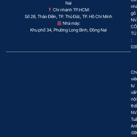
Nai
nh
Chi nhánh TP.HCM:
gỗ
Số 28, Thảo Điền, TP. Thủ Đức, TP. Hồ Chí Minh
NV
Nhà máy:
CÔ
Khu phố 34, Phường Long Bình, Đồng Nai
TÚ
:
03
Ch
viê
tư
vấ
nội
thấ
NV
Tu
An
:0