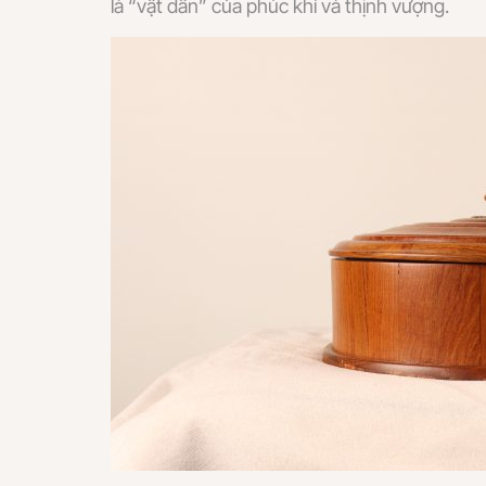
là “vật dẫn” của phúc khí và thịnh vượng.