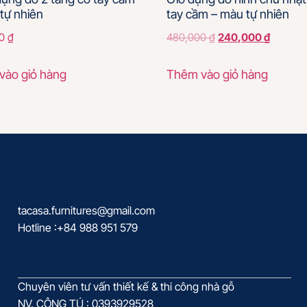
tự nhiên
tay cầm – màu tự nhiên
00
₫
480,000
₫
240,000
₫
vào giỏ hàng
Thêm vào giỏ hàng
tacasa.furnitures@gmail.com
Hotline :+84 988 951 579
Chuyên viên tư vấn thiết kế & thi công nhà gỗ
NV. CÔNG TÚ : 0393929528