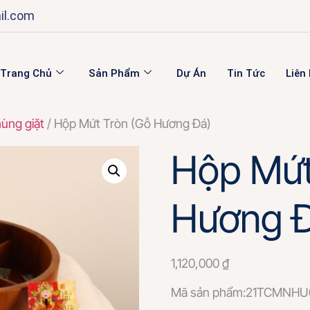
il.com
Trang Chủ
Sản Phẩm
Dự Án
Tin Tức
Liên
hùng giặt
/ Hộp Mứt Tròn (Gỗ Hương Đá)
Hộp Mứt
Hương 
1,120,000
₫
Mã sản phẩm:21TCMNHU