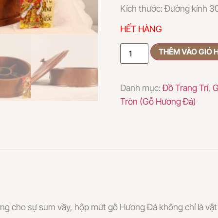
Kích thước: Đường kính 
HẾT HÀNG
THÊM VÀO GIỎ 
Danh mục:
Đồ Trang Trí
,
G
Tròn (Gỗ Hương Đá)
ợng cho sự sum vầy, hộp mứt gỗ Hương Đá không chỉ là vật