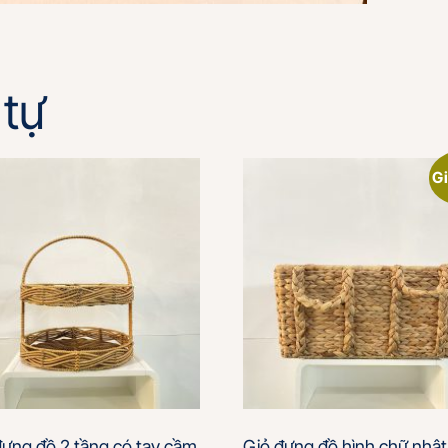
tự
Gi
ựng đồ 2 tầng có tay cầm
Giỏ đựng đồ hình chữ nhật