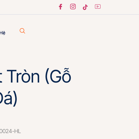
 Hệ
 Tròn (Gỗ
Đá)
0024-HL