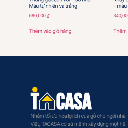
Màu tự nhiên và trắng
– màu 
660,000
₫
340,0
Thêm vào giỏ hàng
Thêm 
Nhằm tối ưu hóa lợi ích của gỗ cho ngôi nhà
Việt, TACASA có sứ mệnh xây dựng một hệ