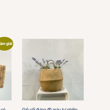
ảm giá!
 có
Giỏ cối đựng đồ màu tự nhiên