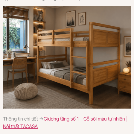
Thông tin chi tiết =>
Giường tầng số 1 – Gỗ sồi màu tự nhiên |
Nội thất TACASA