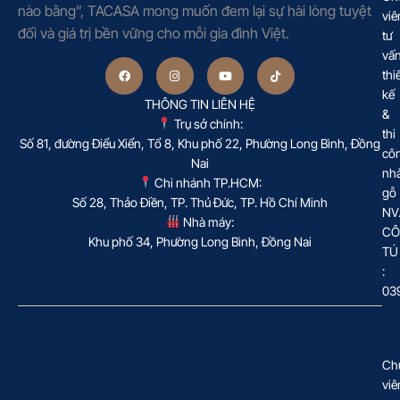
nào bằng”, TACASA mong muốn đem lại sự hài lòng tuyệt
viê
đối và giá trị bền vững cho mỗi gia đình Việt.
tư
vấ
thi
kế
THÔNG TIN LIÊN HỆ
&
Trụ sở chính:
thi
Số 81, đường Điểu Xiển, Tổ 8, Khu phố 22, Phường Long Bình, Đồng
cô
Nai
nh
Chi nhánh TP.HCM:
gỗ
Số 28, Thảo Điền, TP. Thủ Đức, TP. Hồ Chí Minh
NV
Nhà máy:
CÔ
Khu phố 34, Phường Long Bình, Đồng Nai
TÚ
:
03
Ch
viê