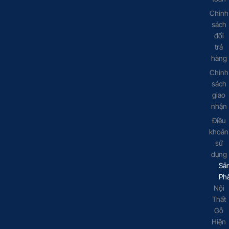
Chính
sách
đổi
trả
hàng
Chính
sách
giao
nhận
Điều
khoản
sử
dụng
Sả
Ph
Nội
Thất
Gỗ
Hiện