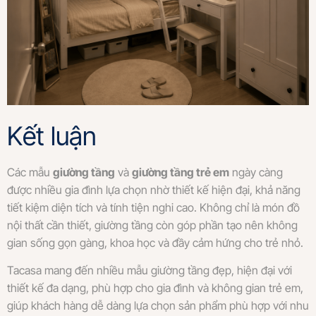
Kết luận
Các mẫu
giường tầng
và
giường tầng trẻ em
ngày càng
được nhiều gia đình lựa chọn nhờ thiết kế hiện đại, khả năng
tiết kiệm diện tích và tính tiện nghi cao. Không chỉ là món đồ
nội thất cần thiết, giường tầng còn góp phần tạo nên không
gian sống gọn gàng, khoa học và đầy cảm hứng cho trẻ nhỏ.
Tacasa mang đến nhiều mẫu giường tầng đẹp, hiện đại với
thiết kế đa dạng, phù hợp cho gia đình và không gian trẻ em,
giúp khách hàng dễ dàng lựa chọn sản phẩm phù hợp với nhu