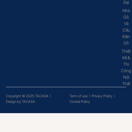
Đại
Nhà
Gỗ
Và
Cấu
Kiện
Gỗ
Thiết
Kế &
Thi
Công
Nội
Thất
Copyright © 2025 TACASA
l
Term of use
l
Privacy Policy
l
Design by TACASA
Cookie Policy