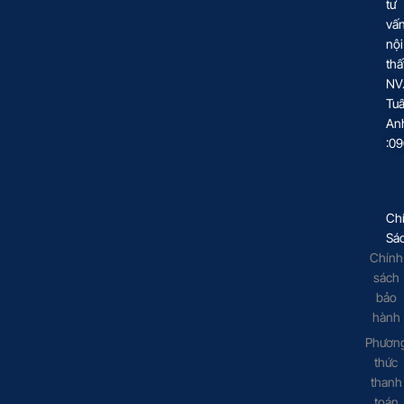
tư
vấ
nội
thấ
NV
Tu
An
:0
Ch
Sá
Chính
sách
bảo
hành
Phươn
thức
thanh
toán