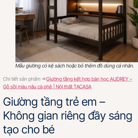
Mẫu giường có kệ sách hoặc bỏ thêm đồ dùng cá nhân.
Chi tiết sản phẩm =>
Giường tầng kết hợp bàn học AUDREY –
Gỗ sồi màu nâu cà phê | Nội thất TACASA
Giường tầng trẻ em –
Không gian riêng đầy sáng
tạo cho bé