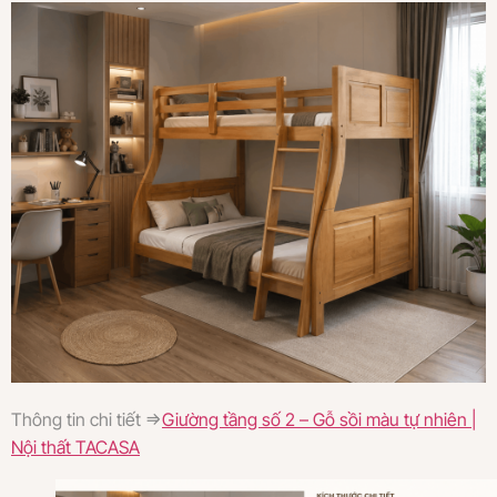
Thông tin chi tiết =>
Giường tầng số 2 – Gỗ sồi màu tự nhiên |
Nội thất TACASA