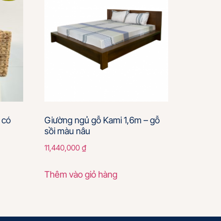
 có
Giường ngủ gỗ Kami 1,6m – gỗ
sồi màu nâu
11,440,000
₫
Thêm vào giỏ hàng