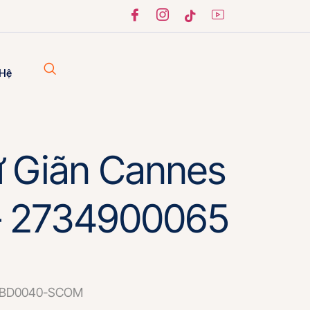
 Hệ
 Giãn Cannes
– 2734900065
BD0040-SCOM