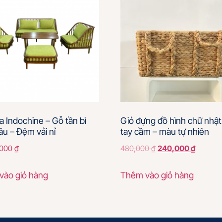
a Indochine – Gỗ tần bì
Giỏ đựng đồ hình chữ nhật
u – Đệm vải nỉ
tay cầm – màu tự nhiên
,000
₫
480,000
₫
240,000
₫
vào giỏ hàng
Thêm vào giỏ hàng