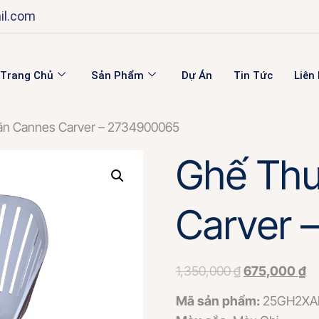
il.com
Trang Chủ
Sản Phẩm
Dự Án
Tin Tức
Liên
ãn Cannes Carver – 2734900065
Ghế Thư
Carver 
1,350,000
₫
675,000
₫
Mã sản phẩm:
25GH2XA