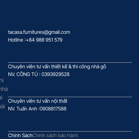
tacasa.furnitures@gmail.com
Hotline :+84 988 951 579
Chuyên viên tư vấn thiết kế & thi công nhà gỗ
NV. CÔNG TÚ : 0393929528
hi
 nhà
i
Chuyên viên tư vấn nội thất
ài
NV. Tuấn Anh :0908817588
Chính Sách
Chính sách bảo hành