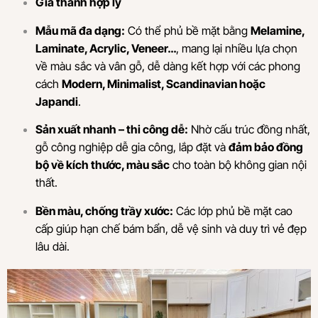
Giá thành hợp lý
Mẫu mã đa dạng:
Có thể phủ bề mặt bằng
Melamine,
Laminate, Acrylic, Veneer…
, mang lại nhiều lựa chọn
về màu sắc và vân gỗ, dễ dàng kết hợp với các phong
cách
Modern, Minimalist, Scandinavian hoặc
Japandi
.
Sản xuất nhanh – thi công dễ:
Nhờ cấu trúc đồng nhất,
gỗ công nghiệp dễ gia công, lắp đặt và
đảm bảo đồng
bộ về kích thước, màu sắc
cho toàn bộ không gian nội
thất.
Bền màu, chống trầy xước:
Các lớp phủ bề mặt cao
cấp giúp hạn chế bám bẩn, dễ vệ sinh và duy trì vẻ đẹp
lâu dài.