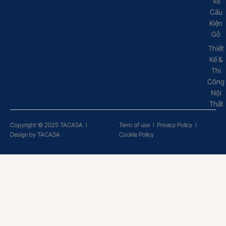
Và
Cấu
Kiện
Gỗ
Thiết
Kế &
Thi
Công
Nội
Thất
Copyright © 2025 TACASA
l
Term of use
l
Privacy Policy
l
Design by TACASA
Cookie Policy