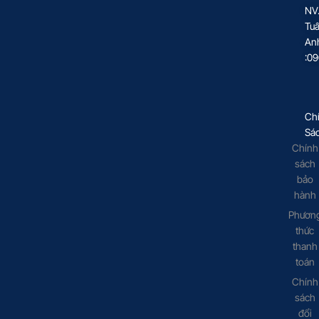
NV
Tu
An
:0
Ch
Sá
Chính
sách
bảo
hành
Phươn
thức
thanh
toán
Chính
sách
đổi