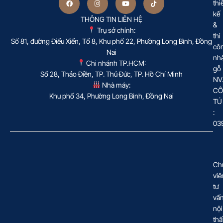
thi
kế
THÔNG TIN LIÊN HỆ
&
Trụ sở chính:
thi
Số 81, đường Điểu Xiển, Tổ 8, Khu phố 22, Phường Long Bình, Đồng
cô
Nai
nh
Chi nhánh TP.HCM:
gỗ
Số 28, Thảo Điền, TP. Thủ Đức, TP. Hồ Chí Minh
NV
Nhà máy:
CÔ
Khu phố 34, Phường Long Bình, Đồng Nai
TÚ
:
03
Ch
viê
tư
vấ
nội
thấ