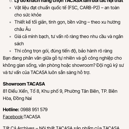
Lý do khách hàng chọn TACASA làm đối tác nội thất
Vật liệu đạt chuẩn quốc tế (FSC, CARB-P2) – an toàn
cho sức khỏe
Thiết kế tối giản, tinh gọn, bền vững – theo xu hướng
châu Âu
Giá cả minh bạch, tư vấn rõ ràng theo nhu cầu và ngân
sách
Thi công trọn gói, đúng tiến độ, bảo hành rõ ràng
Bạn đang phân vân giữa gỗ tự nhiên và gỗ công nghiệp cho
không gian sống, văn phòng hoặc showroom? Đội ngũ kỹ sư
và tư vấn của TACASA luôn sẵn sàng hỗ trợ.
Showroom TACASA
81 Điểu Xiển, Tổ 8, Khu phố 9, Phường Tân Biên, TP. Biên
Hòa, Đồng Nai
Hotline:
0988 951 579
Facebook
:TACASA
Tất Cả Archives – Nội thất TACASA
sản phẩm của TACASA