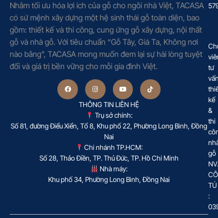
Nhằm tối ưu hóa lợi ích của gỗ cho ngôi nhà Việt, TACASA
57
có sứ mệnh xây dựng một hệ sinh thái gỗ toàn diện, bao
gồm: thiết kế và thi công, cung ứng gỗ xây dựng, nội thất
gỗ và nhà gỗ. Với tiêu chuẩn “Gỗ Tây, Giá Ta, Không nơi
Ch
nào bằng”, TACASA mong muốn đem lại sự hài lòng tuyệt
viê
đối và giá trị bền vững cho mỗi gia đình Việt.
tư
vấ
thi
kế
THÔNG TIN LIÊN HỆ
&
Trụ sở chính:
thi
Số 81, đường Điểu Xiển, Tổ 8, Khu phố 22, Phường Long Bình, Đồng
cô
Nai
nh
Chi nhánh TP.HCM:
gỗ
Số 28, Thảo Điền, TP. Thủ Đức, TP. Hồ Chí Minh
NV
Nhà máy:
CÔ
Khu phố 34, Phường Long Bình, Đồng Nai
TÚ
:
03