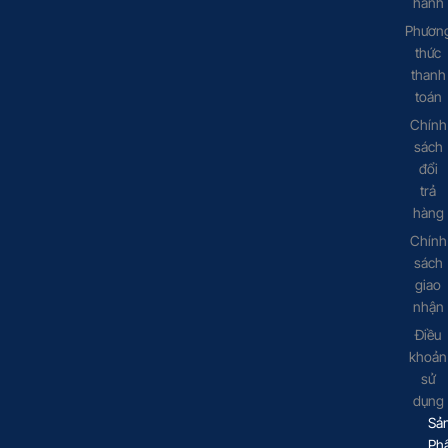
hành
Phươn
thức
thanh
toán
Chính
sách
đổi
trả
hàng
Chính
sách
giao
nhận
Điều
khoản
sử
dụng
Sả
Ph