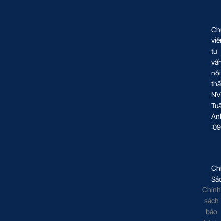
Ch
viê
tư
vấ
nội
thấ
NV
Tu
An
:0
Ch
Sá
Chính
sách
bảo