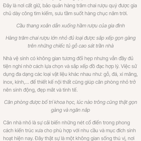
Đây là nơi cất giữ, bảo quản hàng trăm chai rượu quý được gia
chủ dày công tìm kiếm, sưu tầm suốt hàng chục năm trời.
Cầu thang xoắn dẫn xuống hầm rượu của gia đình
Hàng trăm chai rượu lớn nhỏ đủ loại được sắp xếp gọn gàng
trên những chiếc tủ gỗ cao sát trần nhà
Nhà vệ sinh có không gian tương đối hẹp nhưng vẫn đầy đủ
tiện nghi nhờ cách lựa chọn và sắp xếp đồ đạc hợp lý. Việc sử
dụng đa dạng các loại vật liệu khác nhau như: gỗ, đá, xi măng,
inox, kính,… để thiết kế nội thất cũng giúp căn phòng nhỏ trở
nên sinh động, đẹp mắt và tinh tế.
Căn phòng được bố trí khoa học, lúc nào trông cũng thật gọn
gàng và ngăn nắp
Căn nhà nhỏ là sự cải biến những nét cổ điển trong phong
cách kiến trúc xưa cho phù hợp với nhu cầu và mục đích sinh
hoạt hiện nay. Đây thật sự là một không gian sống thú vị, nơi