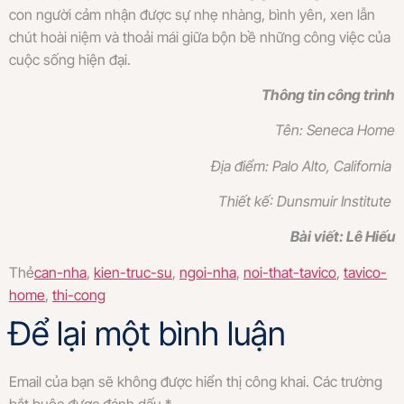
con người cảm nhận được sự nhẹ nhàng, bình yên, xen lẫn
chút hoài niệm và thoải mái giữa bộn bề những công việc của
cuộc sống hiện đại.
Thông tin công trình
Tên:
Seneca Home
Địa điểm:
Palo Alto, California
Thiết kế:
Dunsmuir Institute
Bài viết:
Lê Hiếu
Thẻ
can-nha
,
kien-truc-su
,
ngoi-nha
,
noi-that-tavico
,
tavico-
home
,
thi-cong
Để lại một bình luận
Email của bạn sẽ không được hiển thị công khai.
Các trường
bắt buộc được đánh dấu
*