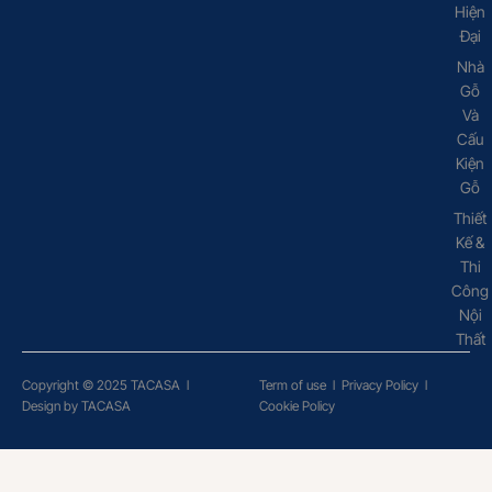
Hiện
Đại
Nhà
Gỗ
Và
Cấu
Kiện
Gỗ
Thiết
Kế &
Thi
Công
Nội
Thất
Copyright © 2025 TACASA
l
Term of use
l
Privacy Policy
l
Design by TACASA
Cookie Policy