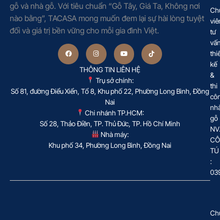
gỗ và nhà gỗ. Với tiêu chuẩn “Gỗ Tây, Giá Ta, Không nơi
Ch
nào bằng”, TACASA mong muốn đem lại sự hài lòng tuyệt
viê
đối và giá trị bền vững cho mỗi gia đình Việt.
tư
vấ
thi
kế
THÔNG TIN LIÊN HỆ
&
Trụ sở chính:
thi
Số 81, đường Điểu Xiển, Tổ 8, Khu phố 22, Phường Long Bình, Đồng
cô
Nai
nh
Chi nhánh TP.HCM:
gỗ
Số 28, Thảo Điền, TP. Thủ Đức, TP. Hồ Chí Minh
NV
Nhà máy:
CÔ
Khu phố 34, Phường Long Bình, Đồng Nai
TÚ
:
03
Ch