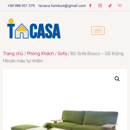
+84 988 951 579
tacasa.furniture@gmail.com
Trang chủ
/
Phòng Khách
/
Sofa
/ Bộ Sofa Bosco – Gỗ thông
Hinoki màu tự nhiên