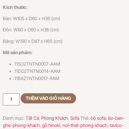
Kích thước:
Bàn: W105 x D60 x H36 (cm)
Đôn: W60 x D60 x H38 (cm)
Băng: W190 x D87 x H65 (cm)
Mã sản phẩm:
11SO2TNTN0007-AAM
11DO2TNTN0014-AAM
11BA2TNTN0017-AAM
THÊM VÀO GIỎ HÀNG
Danh mục:
Tất Cả
,
Phòng Khách
,
Sofa
Thẻ:
bộ sofa
,
bo-ban-
ghe-phong-khach
,
gỗ hinoki
,
noi-that-phong-khach
,
tavico-