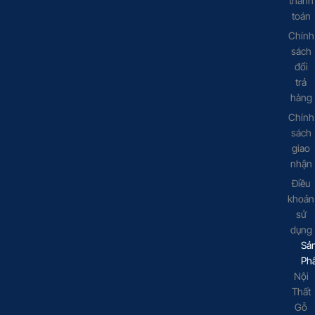
thanh
toán
Chính
sách
đổi
trả
hàng
Chính
sách
giao
nhận
Điều
khoản
sử
dụng
Sả
Ph
Nội
Thất
Gỗ