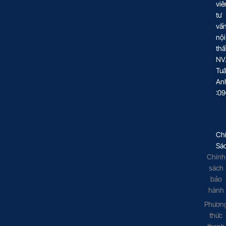
viê
tư
vấ
nội
thấ
NV
Tu
An
:0
Ch
Sá
Chính
sách
bảo
hành
Phươn
thức