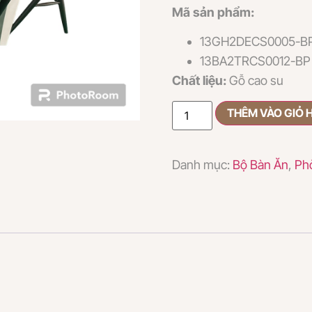
Mã sản phẩm:
13GH2DECS0005-B
13BA2TRCS0012-BP
Chất liệu:
Gỗ cao su
THÊM VÀO GIỎ 
Danh mục:
Bộ Bàn Ăn
,
Ph