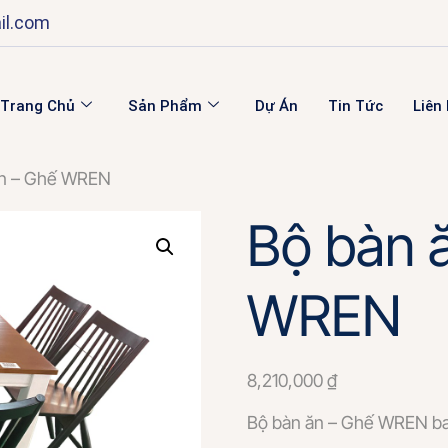
il.com
Trang Chủ
Sản Phẩm
Dự Án
Tin Tức
Liên
ăn – Ghế WREN
Bộ bàn 
WREN
8,210,000
₫
Bộ bàn ăn – Ghế WREN ba