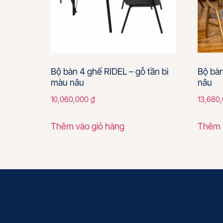
Bộ bàn 4 ghế RIDEL – gỗ tần bì
Bộ bàn
màu nâu
nâu
10,060,000
₫
13,680
Thêm vào giỏ hàng
Thêm 