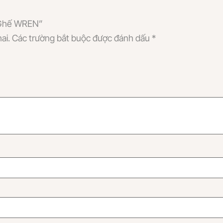
– Ghế WREN”
ai.
Các trường bắt buộc được đánh dấu
*