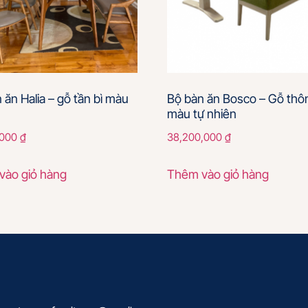
 ăn Halia – gỗ tần bì màu
Bộ bàn ăn Bosco – Gỗ thô
màu tự nhiên
,000
₫
38,200,000
₫
vào giỏ hàng
Thêm vào giỏ hàng