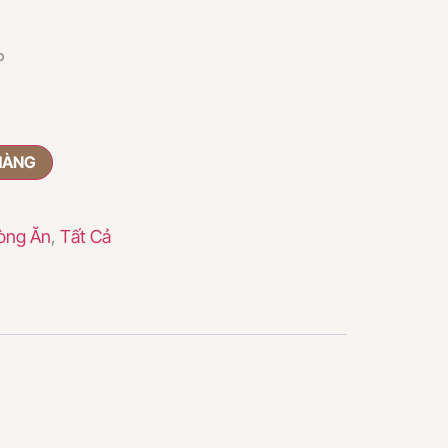
P
HÀNG
òng Ăn
,
Tất Cả