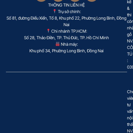
kế
THÔNG TIN LIÊN HỆ
&
Trụ sở chính:
thi
Số 81, đường Điểu Xiển, Tổ 8, Khu phố 22, Phường Long Bình, Đồng
cô
Nai
nh
Chi nhánh TP.HCM:
gỗ
Số 28, Thảo Điền, TP. Thủ Đức, TP. Hồ Chí Minh
NV
Nhà máy:
CÔ
Khu phố 34, Phường Long Bình, Đồng Nai
TÚ
:
03
Ch
viê
tư
vấ
nội
thấ
NV