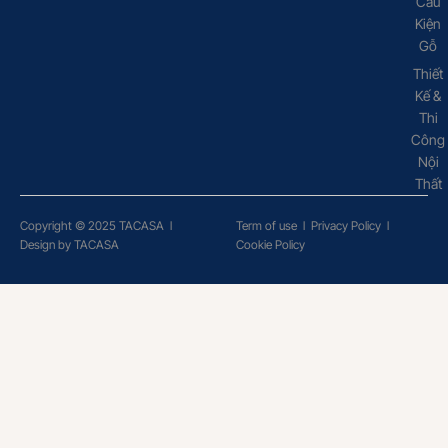
Cấu
Kiện
Gỗ
Thiết
Kế &
Thi
Công
Nội
Thất
Copyright © 2025 TACASA
l
Term of use
l
Privacy Policy
l
Design by TACASA
Cookie Policy