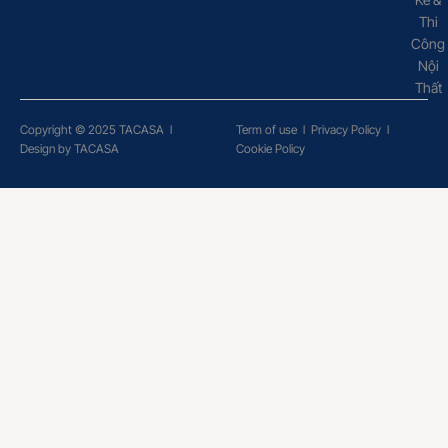
Thi
Công
Nội
Thất
Copyright © 2025 TACASA
l
Term of use
l
Privacy Policy
l
Design by TACASA
Cookie Policy