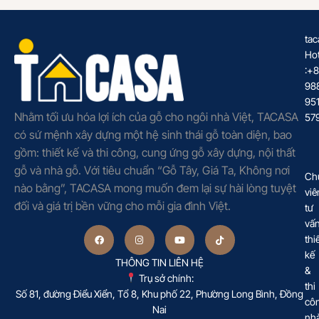
tac
Hot
:+
98
95
Nhằm tối ưu hóa lợi ích của gỗ cho ngôi nhà Việt, TACASA
57
có sứ mệnh xây dựng một hệ sinh thái gỗ toàn diện, bao
gồm: thiết kế và thi công, cung ứng gỗ xây dựng, nội thất
gỗ và nhà gỗ. Với tiêu chuẩn “Gỗ Tây, Giá Ta, Không nơi
Ch
nào bằng”, TACASA mong muốn đem lại sự hài lòng tuyệt
viê
đối và giá trị bền vững cho mỗi gia đình Việt.
tư
vấ
thi
kế
THÔNG TIN LIÊN HỆ
&
Trụ sở chính:
thi
Số 81, đường Điểu Xiển, Tổ 8, Khu phố 22, Phường Long Bình, Đồng
cô
Nai
nh