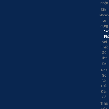
nhận
Điều
khoản
sử
dụng
Sả
Ph
Nội
Thất
Gỗ
Hiện
Đại
Nhà
Gỗ
Và
Cấu
Kiện
Gỗ
Thiết
Kế &