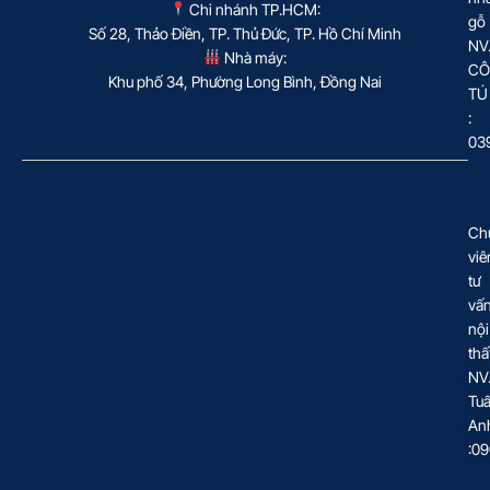
Chi nhánh TP.HCM:
gỗ
Số 28, Thảo Điền, TP. Thủ Đức, TP. Hồ Chí Minh
NV
Nhà máy:
CÔ
Khu phố 34, Phường Long Bình, Đồng Nai
TÚ
:
03
Ch
viê
tư
vấ
nội
thấ
NV
Tu
An
:0