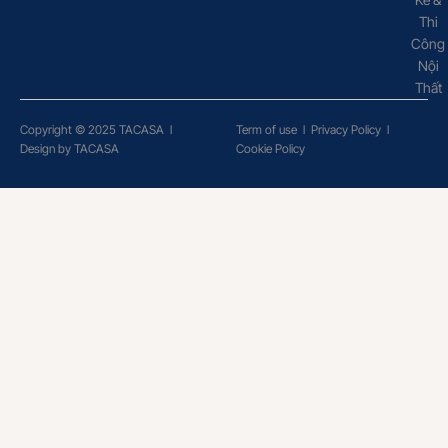
Thi
Công
Nội
Thất
Copyright © 2025 TACASA
l
Term of use
l
Privacy Policy
l
Design by TACASA
Cookie Policy