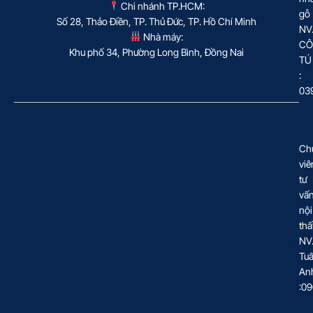
Chi nhánh TP.HCM:
gỗ
Số 28, Thảo Điền, TP. Thủ Đức, TP. Hồ Chí Minh
NV
Nhà máy:
CÔ
Khu phố 34, Phường Long Bình, Đồng Nai
TÚ
:
03
Ch
viê
tư
vấ
nội
thấ
NV
Tu
An
:0