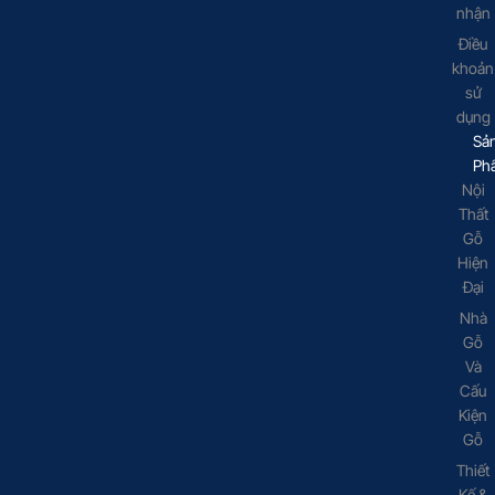
nhận
Điều
khoản
sử
dụng
Sả
Ph
Nội
Thất
Gỗ
Hiện
Đại
Nhà
Gỗ
Và
Cấu
Kiện
Gỗ
Thiết
Kế &