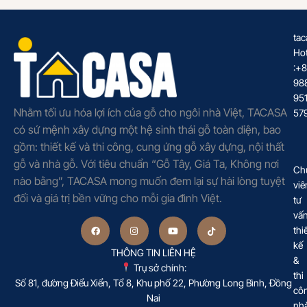
tac
Hot
:+
98
95
Nhằm tối ưu hóa lợi ích của gỗ cho ngôi nhà Việt, TACASA
57
có sứ mệnh xây dựng một hệ sinh thái gỗ toàn diện, bao
gồm: thiết kế và thi công, cung ứng gỗ xây dựng, nội thất
gỗ và nhà gỗ. Với tiêu chuẩn “Gỗ Tây, Giá Ta, Không nơi
Ch
nào bằng”, TACASA mong muốn đem lại sự hài lòng tuyệt
viê
đối và giá trị bền vững cho mỗi gia đình Việt.
tư
vấ
thi
kế
THÔNG TIN LIÊN HỆ
&
Trụ sở chính:
thi
Số 81, đường Điểu Xiển, Tổ 8, Khu phố 22, Phường Long Bình, Đồng
cô
Nai
nh