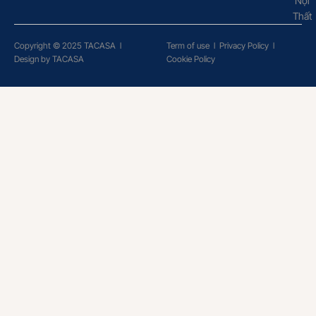
Nội
Thất
Copyright © 2025 TACASA
l
Term of use
l
Privacy Policy
l
Design by TACASA
Cookie Policy