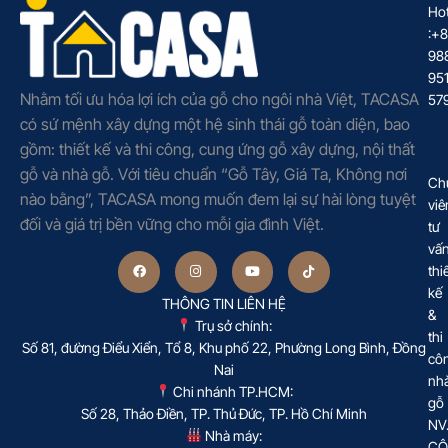
Hot
:+
98
95
Nhằm tối ưu hóa lợi ích của gỗ cho ngôi nhà Việt, TACASA
57
có sứ mệnh xây dựng một hệ sinh thái gỗ toàn diện, bao
gồm: thiết kế và thi công, cung ứng gỗ xây dựng, nội thất
gỗ và nhà gỗ. Với tiêu chuẩn “Gỗ Tây, Giá Ta, Không nơi
Ch
nào bằng”, TACASA mong muốn đem lại sự hài lòng tuyệt
viê
đối và giá trị bền vững cho mỗi gia đình Việt.
tư
vấ
thi
kế
THÔNG TIN LIÊN HỆ
&
Trụ sở chính:
thi
Số 81, đường Điểu Xiển, Tổ 8, Khu phố 22, Phường Long Bình, Đồng
cô
Nai
nh
Chi nhánh TP.HCM:
gỗ
Số 28, Thảo Điền, TP. Thủ Đức, TP. Hồ Chí Minh
NV
Nhà máy:
CÔ