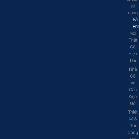
sử
dụng
Sả
Ph
Nội
Thất
Gỗ
Hiện
Đại
Nhà
Gỗ
Và
Cấu
Kiện
Gỗ
Thiết
Kế &
Thi
Công