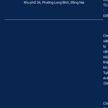
Khu phố 34, Phường Long Bình, Đồng Nai
TÚ
:
03
Ch
viê
tư
vấ
nội
thấ
NV
Tu
An
:0
Ch