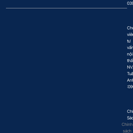
03
Ch
viê
tư
vấ
nội
thấ
NV
Tu
An
:0
Ch
Sá
Chính
sách