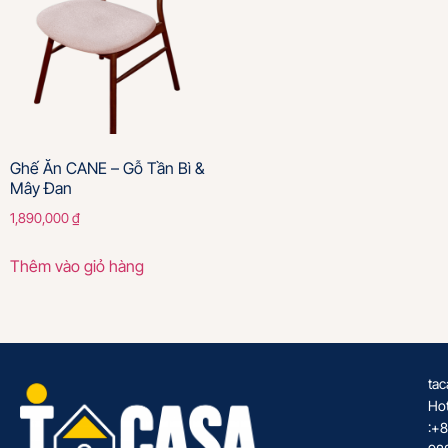
Ghế Ăn CANE – Gỗ Tần Bì &
Mây Đan
1,890,000
₫
Thêm vào giỏ hàng
tac
Hot
:+