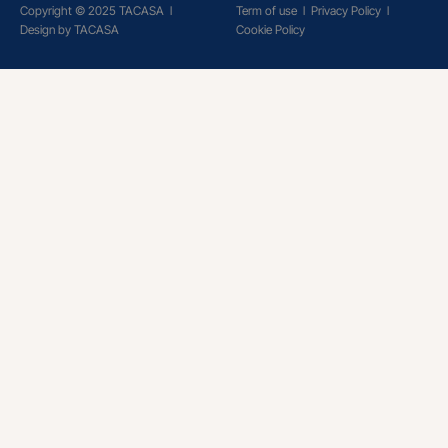
Copyright © 2025 TACASA
l
Term of use
l
Privacy Policy
l
Design by TACASA
Cookie Policy