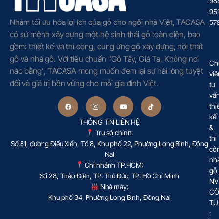
98
95
Nhằm tối ưu hóa lợi ích của gỗ cho ngôi nhà Việt, TACASA
57
có sứ mệnh xây dựng một hệ sinh thái gỗ toàn diện, bao
gồm: thiết kế và thi công, cung ứng gỗ xây dựng, nội thất
gỗ và nhà gỗ. Với tiêu chuẩn “Gỗ Tây, Giá Ta, Không nơi
Ch
nào bằng”, TACASA mong muốn đem lại sự hài lòng tuyệt
viê
đối và giá trị bền vững cho mỗi gia đình Việt.
tư
vấ
thi
kế
THÔNG TIN LIÊN HỆ
&
Trụ sở chính:
thi
Số 81, đường Điểu Xiển, Tổ 8, Khu phố 22, Phường Long Bình, Đồng
cô
Nai
nh
Chi nhánh TP.HCM:
gỗ
Số 28, Thảo Điền, TP. Thủ Đức, TP. Hồ Chí Minh
NV
Nhà máy:
CÔ
Khu phố 34, Phường Long Bình, Đồng Nai
TÚ
: