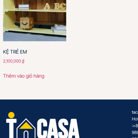
KỆ TRẺ EM
2,100,000
₫
Thêm vào giỏ hàng
tac
Hot
:+
98