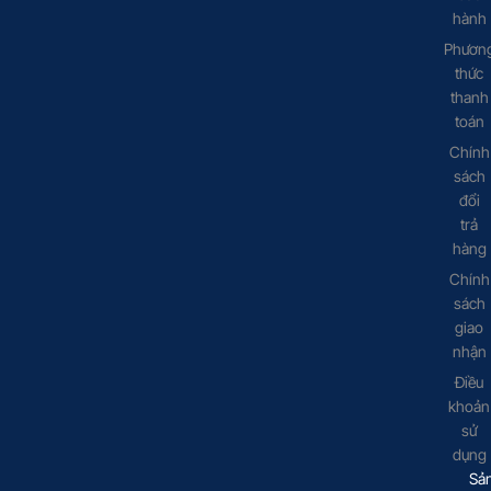
hành
Phươn
thức
thanh
toán
Chính
sách
đổi
trả
hàng
Chính
sách
giao
nhận
Điều
khoản
sử
dụng
Sả