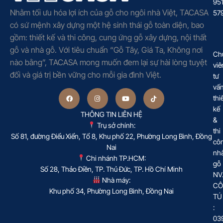
95
Nhằm tối ưu hóa lợi ích của gỗ cho ngôi nhà Việt, TACASA
57
có sứ mệnh xây dựng một hệ sinh thái gỗ toàn diện, bao
gồm: thiết kế và thi công, cung ứng gỗ xây dựng, nội thất
gỗ và nhà gỗ. Với tiêu chuẩn “Gỗ Tây, Giá Ta, Không nơi
Ch
nào bằng”, TACASA mong muốn đem lại sự hài lòng tuyệt
viê
đối và giá trị bền vững cho mỗi gia đình Việt.
tư
vấ
thi
kế
THÔNG TIN LIÊN HỆ
&
Trụ sở chính:
thi
Số 81, đường Điểu Xiển, Tổ 8, Khu phố 22, Phường Long Bình, Đồng
cô
Nai
nh
Chi nhánh TP.HCM:
gỗ
Số 28, Thảo Điền, TP. Thủ Đức, TP. Hồ Chí Minh
NV
Nhà máy:
CÔ
Khu phố 34, Phường Long Bình, Đồng Nai
TÚ
:
03