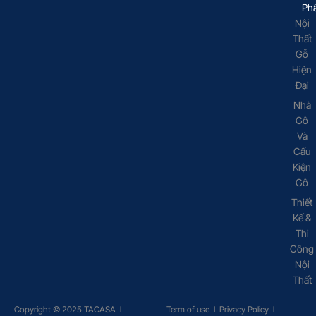
Ph
Nội
Thất
Gỗ
Hiện
Đại
Nhà
Gỗ
Và
Cấu
Kiện
Gỗ
Thiết
Kế &
Thi
Công
Nội
Thất
Copyright © 2025 TACASA
l
Term of use
l
Privacy Policy
l