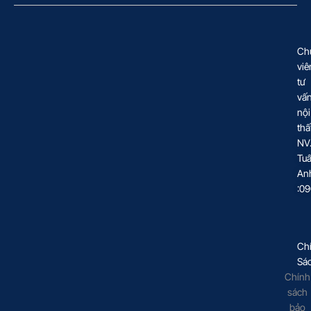
Ch
viê
tư
vấ
nội
thấ
NV
Tu
An
:0
Ch
Sá
Chính
sách
bảo