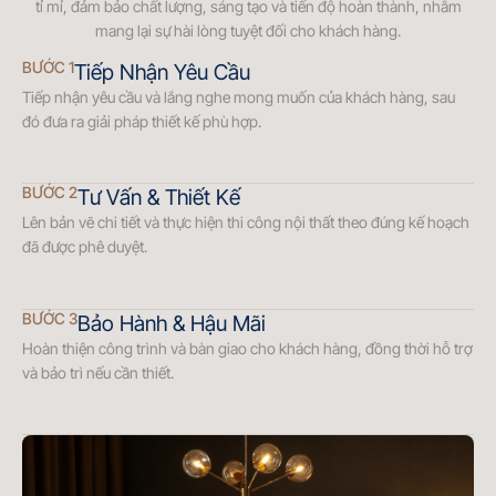
tỉ mỉ, đảm bảo chất lượng, sáng tạo và tiến độ hoàn thành, nhằm
mang lại sự hài lòng tuyệt đối cho khách hàng.
BƯỚC 1
Tiếp Nhận Yêu Cầu
Tiếp nhận yêu cầu và lắng nghe mong muốn của khách hàng, sau
đó đưa ra giải pháp thiết kế phù hợp.
BƯỚC 2
Tư Vấn & Thiết Kế
Lên bản vẽ chi tiết và thực hiện thi công nội thất theo đúng kế hoạch
đã được phê duyệt.
BƯỚC 3
Bảo Hành & Hậu Mãi
Hoàn thiện công trình và bàn giao cho khách hàng, đồng thời hỗ trợ
và bảo trì nếu cần thiết.