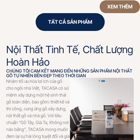
XEM THÊM
TẤT CẢ SẢN PHẨM
Nội Thất Tinh Tế, Chất Lượng
Hoàn Hảo
CHÚNG TÔI CAM KẾT MANG ĐẾN NHỮNG SẢN PHẨM NỘI THẤT
GỖ TỰ NHIÊN BỀN ĐẸP THEO THỜI GIAN
Nhằm tối ưu hóa lợi ích của gỗ
cho ngôi nhà Việt, TACASA có sứ
mệnh xây dựng một hệ sinh thái
gỗ toàn diện, bao gồm: thiết kế và
thi công, cung ứng gỗ xây dựng,
nội thất gỗ và nhà gỗ. Với tiêu
chuẩn “Gỗ Tây, Giá Ta, Không nơi
nào bằng”, TACASA mong muốn
đem lại sự hài lòng tuyệt đối và giá