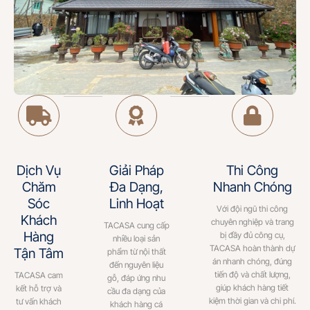
Dịch Vụ
Giải Pháp
Thi Công
Chăm
Đa Dạng,
Nhanh Chóng
Sóc
Linh Hoạt
Với đội ngũ thi công
Khách
chuyên nghiệp và trang
TACASA cung cấp
Hàng
bị đầy đủ công cụ,
nhiều loại sản
TACASA hoàn thành dự
Tận Tâm
phẩm từ nội thất
án nhanh chóng, đúng
đến nguyên liệu
tiến độ và chất lượng,
TACASA cam
gỗ, đáp ứng nhu
giúp khách hàng tiết
kết hỗ trợ và
cầu đa dạng của
kiệm thời gian và chi phí.
tư vấn khách
khách hàng cá