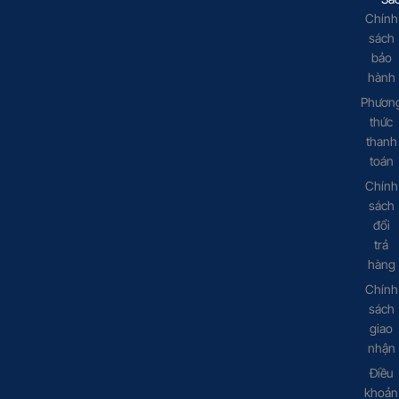
Chính
sách
bảo
hành
Phươn
thức
thanh
toán
Chính
sách
đổi
trả
hàng
Chính
sách
giao
nhận
Điều
khoản