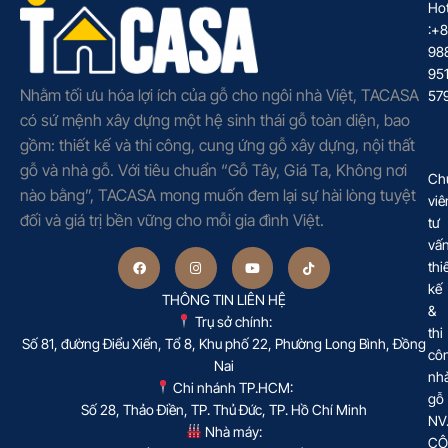
Hot
:+
98
95
Nhằm tối ưu hóa lợi ích của gỗ cho ngôi nhà Việt, TACASA
57
có sứ mệnh xây dựng một hệ sinh thái gỗ toàn diện, bao
gồm: thiết kế và thi công, cung ứng gỗ xây dựng, nội thất
gỗ và nhà gỗ. Với tiêu chuẩn “Gỗ Tây, Giá Ta, Không nơi
Ch
nào bằng”, TACASA mong muốn đem lại sự hài lòng tuyệt
viê
đối và giá trị bền vững cho mỗi gia đình Việt.
tư
vấ
thi
kế
THÔNG TIN LIÊN HỆ
&
Trụ sở chính:
thi
Số 81, đường Điểu Xiển, Tổ 8, Khu phố 22, Phường Long Bình, Đồng
cô
Nai
nh
Chi nhánh TP.HCM:
gỗ
Số 28, Thảo Điền, TP. Thủ Đức, TP. Hồ Chí Minh
NV
Nhà máy:
CÔ