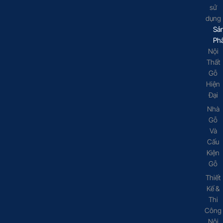
sử
dụng
Sả
Ph
Nội
Thất
Gỗ
Hiện
Đại
Nhà
Gỗ
Và
Cấu
Kiện
Gỗ
Thiết
Kế &
Thi
Công
Nội