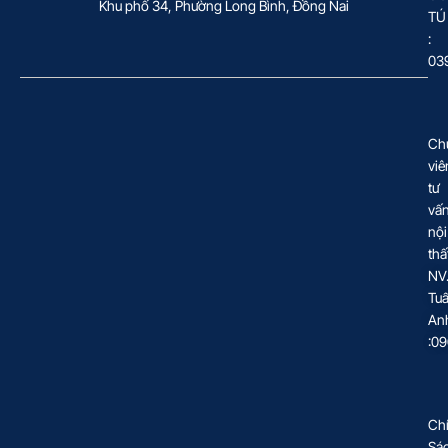
Khu phố 34, Phường Long Bình, Đồng Nai
TÚ
:
03
Ch
viê
tư
vấ
nội
thấ
NV
Tu
An
:0
Ch
Sá