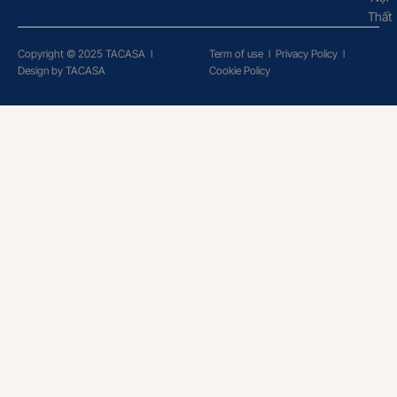
Thất
Copyright © 2025 TACASA
l
Term of use
l
Privacy Policy
l
Design by TACASA
Cookie Policy