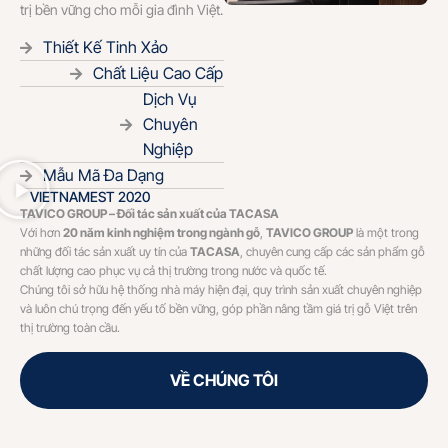
trị bền vững cho mỗi gia đình Việt.
Thiết Kế Tinh Xảo
Chất Liệu Cao Cấp
Dịch Vụ
Chuyên
Nghiệp
Mẫu Mã Đa Dạng
VIETNAM
EST 2020
TAVICO GROUP – Đối tác sản xuất của TACASA
Với hơn
20 năm kinh nghiệm trong ngành gỗ
,
TAVICO GROUP
là một trong
những đối tác sản xuất uy tín của
TACASA
, chuyên cung cấp các sản phẩm gỗ
chất lượng cao phục vụ cả thị trường trong nước và quốc tế.
Chúng tôi sở hữu hệ thống nhà máy hiện đại, quy trình sản xuất chuyên nghiệp
và luôn chú trọng đến yếu tố bền vững, góp phần nâng tầm giá trị gỗ Việt trên
thị trường toàn cầu.
VỀ CHÚNG TÔI