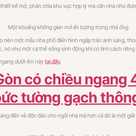
i thiết kế mở, phân chia khu vực hợp lý mà căn nhà như được
Một khoảng không gian mở ấn tượng trong nhà ống
ể tạo nên một mẫu nhà phố điển hình ngập tràn ánh sáng, th
ác, nó như một cá thể sống sinh động khi có tính cách riêng
 ngang dưới 4m này
tại đây
.
Gòn có chiều ngang 
bức tường gạch thôn
mang đến vẻ độc đáo cho ngôi nhà mà hơn cả đó là một giả