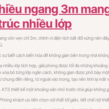
chiều ngang 3m man
trúc nhiều lớp
g vỏn vẹn chỉ 3m, chính vì diện tích bất đối xứng nên đây l
ủ.
c sư biết cách biến hóa để không gian bên trong nhà khôn
ủa nhiều lớp tích hợp, giải phóng được tối đa những khoản
 xóa bỏ từng lớp ngăn cách, không gian được phô bày một
chung đến riêng, từ ngoài vào trong, tạo nên tính lạ mắt và 
 KTS thiết kế một khoảng sân nhỏ trước nhà giúp không gi
Phòng khách ưu tiên chọn nội thất tối giản, tiết chế nội thấ