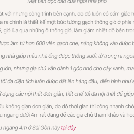
Mặt tiền độc đáo của ngôi nhà phố
 với những công trình bên cạnh, do đó luôn có cảm giác h
 ra chính là thiết kế một bức tường gạch thông gió ở phía
gió lùa qua những ô thông gió, làm giảm nhiệt độ bên tro
ược làm từ hơn 600 viên gạch che, nắng không vào được bu
g nhà giúp mẫu nhà ống được thông suốt từ trong ra ngoài
ng lớn, nhưng gia chủ vẫn dành 1 góc nhỏ cho cây xanh, ma
tối đa diện tích luôn được đặt lên hàng đầu, điển hình như
dụng các nội thất đơn giản, tiết chế tối đa nội thất để gi
 không gian đơn giản, do đó thời gian thi công nhanh chóng,
u ngang dưới 4m rất đáng để các gia chủ tham khảo và học
iều ngang 4m ở Sài Gòn này
tại đây