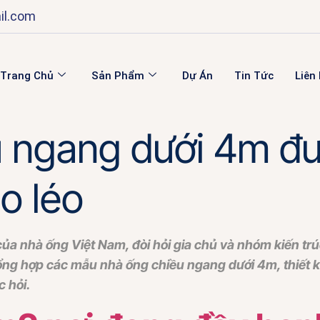
il.com
Trang Chủ
Sản Phẩm
Dự Án
Tin Tức
Liên
 ngang dưới 4m đư
éo léo
của nhà ống Việt Nam, đòi hỏi gia chủ và nhóm kiến trú
tổng hợp các mẫu nhà ống chiều ngang dưới 4m, thiết kế
c hỏi.