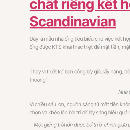
chất riêng kết 
Scandinavian
Đây là mẫu nhà ống tiêu biểu cho việc kết h
ống được KTS khai thác triệt để mặt tiền, m
Thay vì thiết kế ban công lấy gió, lấy nắng,
thoáng”.
Nhà c
Vì chiều sâu lớn, nguồn sáng từ mặt tiền kh
chọn và khéo léo bài trí để lấy sáng hiệu quả 
Một giếng trời lớn được bố trí ở chính giữ