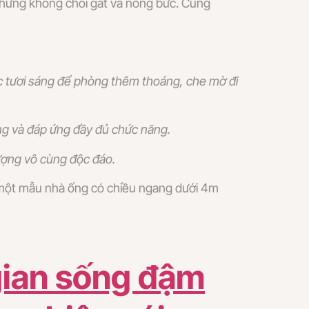
 nhưng không chói gắt và nóng bức. Cũng
c tươi sáng để phòng thêm thoáng, che mờ đi
ng và đáp ứng đầy đủ chức năng.
ượng vô cùng độc đáo.
, một mẫu nhà ống có chiều ngang dưới 4m
gian sống đậm