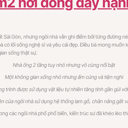
2 nơi đong đầy hạnh
 Sài Gòn, nhưng ngôi nhà vẫn ghi điểm bởi từng đường nét 
bà có lối sống nghệ sĩ và yêu cái đẹp. Điều bà mong muốn 
ian sống thật sự.
Nhà ống 2 tầng tuy nhỏ nhưng vô cùng nổi bật
Một không gian sống nhỏ nhưng ấm cúng và tiện nghi
g trình được sử dụng vật liệu tự nhiên tăng tính gần gũi với
ền của ngôi nhà sử dụng hệ thống lam gỗ, chắn nắng gắt 
ong các ngôi nhà phố phổ biến, kiến trúc sư đã khéo léo th