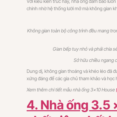
Với kiểu kiến trúc này, nhà ống đảm bảo luô
chính nhờ hệ thống lưới mở mà không gian kh
Không gian toàn bộ công trình đều mang tro
Gian bếp tuy nhỏ và phải chia 
Sở hữu chiều ngang c
Dung dị, không gian thoáng và khéo léo đã 
xứng đáng để các gia chủ tham khảo và học h
Xem thêm chi tiết mẫu nhà ống 3×10 House
4. Nhà ống 3.5