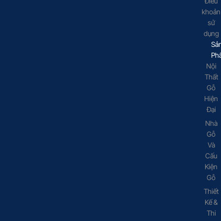
Điều
khoản
sử
dụng
Sả
Ph
Nội
Thất
Gỗ
Hiện
Đại
Nhà
Gỗ
Và
Cấu
Kiện
Gỗ
Thiết
Kế &
Thi