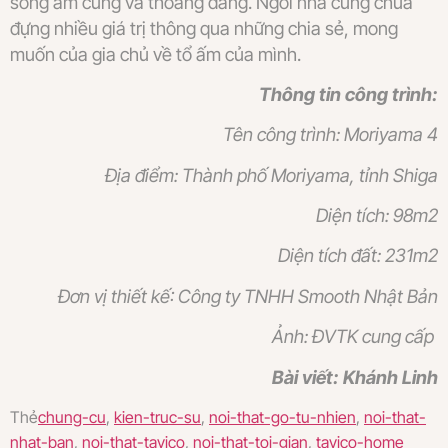
sống ấm cúng và thoáng đãng. Ngôi nhà cũng chứa
đựng nhiều giá trị thông qua những chia sẻ, mong
muốn của gia chủ về tổ ấm của mình.
Thông tin công trình:
Tên công trình: Moriyama 4
Địa điểm: Thành phố Moriyama, tỉnh Shiga
Diện tích: 98m2
Diện tích đất: 231m2
Đơn vị thiết kế: Công ty TNHH Smooth Nhật Bản
Ảnh: ĐVTK cung cấp
Bài viết: Khánh Linh
Thẻ
chung-cu
,
kien-truc-su
,
noi-that-go-tu-nhien
,
noi-that-
nhat-ban
,
noi-that-tavico
,
noi-that-toi-gian
,
tavico-home