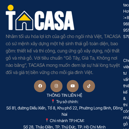
tac
Hot
:+
98
95
Nhằm tối ưu hóa lợi ích của gỗ cho ngôi nhà Việt, TACASA
57
có sứ mệnh xây dựng một hệ sinh thái gỗ toàn diện, bao
gồm: thiết kế và thi công, cung ứng gỗ xây dựng, nội thất
gỗ và nhà gỗ. Với tiêu chuẩn “Gỗ Tây, Giá Ta, Không nơi
Ch
nào bằng”, TACASA mong muốn đem lại sự hài lòng tuyệt
viê
đối và giá trị bền vững cho mỗi gia đình Việt.
tư
vấ
thi
kế
THÔNG TIN LIÊN HỆ
&
Trụ sở chính:
thi
Số 81, đường Điểu Xiển, Tổ 8, Khu phố 22, Phường Long Bình, Đồng
cô
Nai
nh
Chi nhánh TP.HCM:
gỗ
Số 28, Thảo Điền, TP. Thủ Đức, TP. Hồ Chí Minh