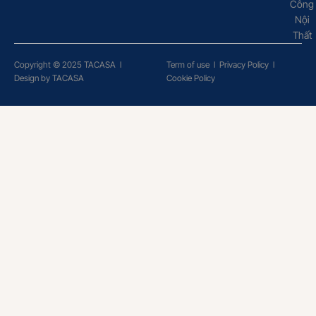
Công
Nội
Thất
Copyright © 2025 TACASA
l
Term of use
l
Privacy Policy
l
Design by TACASA
Cookie Policy