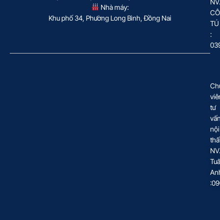
NV
Nhà máy:
CÔ
Khu phố 34, Phường Long Bình, Đồng Nai
TÚ
:
03
Ch
viê
tư
vấ
nội
thấ
NV
Tu
An
:0