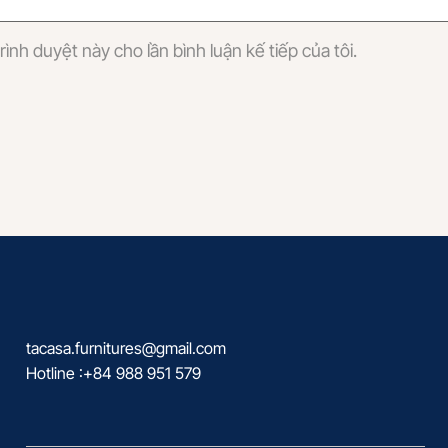
rình duyệt này cho lần bình luận kế tiếp của tôi.
tacasa.furnitures@gmail.com
Hotline :+84 988 951 579