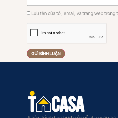
Lưu tên của tôi, email, và trang web trong t
Nhằm tối ưu hóa lợi ích của gỗ cho ngôi nhà