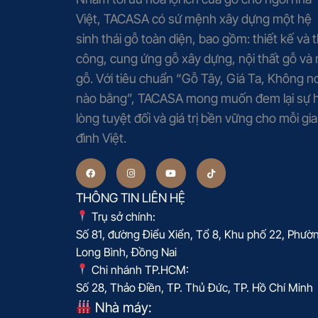
Việt, TACASA có sứ mệnh xây dựng một hệ
sinh thái gỗ toàn diện, bao gồm: thiết kế và t
công, cung ứng gỗ xây dựng, nội thất gỗ và
gỗ. Với tiêu chuẩn “Gỗ Tây, Giá Ta, Không nơ
nào bằng”, TACASA mong muốn đem lại sự h
lòng tuyệt đối và giá trị bền vững cho mỗi gia
đình Việt.
THÔNG TIN LIÊN HỆ
Trụ sở chính:
Số 81, đường Điểu Xiển, Tổ 8, Khu phố 22, Phườ
Long Bình, Đồng Nai
Chi nhánh TP.HCM:
Số 28, Thảo Điền, TP. Thủ Đức, TP. Hồ Chí Minh
Nhà máy: