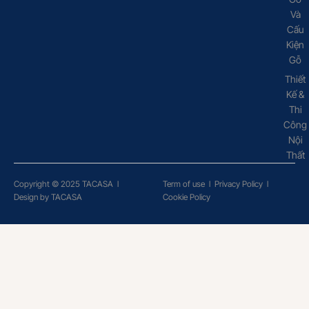
Và
Cấu
Kiện
Gỗ
Thiết
Kế &
Thi
Công
Nội
Thất
Copyright © 2025 TACASA
l
Term of use
l
Privacy Policy
l
Design by TACASA
Cookie Policy