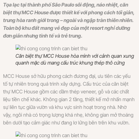
Tọa lạc tại thành phố São Paulo sôi động, náo nhiệt, căn
biệt thự MCC House được thiết kế với phong cách tối giản,
trung hòa ranh giới trong – ngoài và ngập tràn thiên nhiên.
Toàn bộ khu đất mang vẻ đẹp của một resort nghỉ dưỡng
đơn giản nhưng tinh tế và trẻ trung.
Căn biệt thự MCC House hòa mình với cảnh quan xung
quanh mặc dù mang cấu trúc khung thép thô cứng
MCC House sở hữu phong cách đương đại, ưu tiên các yếu
tố tự nhiên trong quá trình xây dựng. Cấu trúc của căn biệt
thự MCC House gồm các dầm thép veneer, gỗ và các chất
liệu tiền chế khác. Không gian 2 tầng, thiết kế mở nhấn mạnh
sự liên tục giữa vườn và khu vực sinh hoạt trong nhà. Nhờ
vậy, ngôi nhà có trọng lượng khá nhẹ, không gian mở thoáng
bên dưới tạo cảm giác như đang lơ lửng bên trên khu vườn.