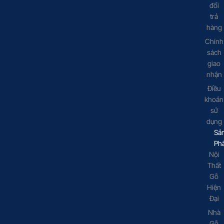
đổi
trả
hàng
Chính
sách
giao
nhận
Điều
khoản
sử
dụng
Sả
Ph
Nội
Thất
Gỗ
Hiện
Đại
Nhà
Gỗ