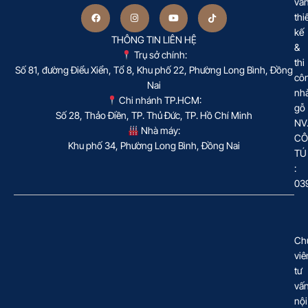
vấ
thi
kế
THÔNG TIN LIÊN HỆ
&
Trụ sở chính:
thi
Số 81, đường Điểu Xiển, Tổ 8, Khu phố 22, Phường Long Bình, Đồng
cô
Nai
nh
Chi nhánh TP.HCM:
gỗ
Số 28, Thảo Điền, TP. Thủ Đức, TP. Hồ Chí Minh
NV
Nhà máy:
CÔ
Khu phố 34, Phường Long Bình, Đồng Nai
TÚ
:
03
Ch
viê
tư
vấ
nội