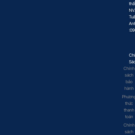
thấ
NV
Tu
An
:0
Ch
Sá
Chính
sách
bảo
hành
Phươn
thức
thanh
toán
Chính
sách