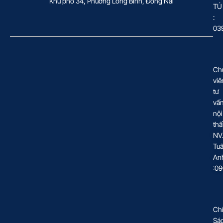
Khu phố 34, Phường Long Bình, Đồng Nai
TÚ
:
03
Ch
viê
tư
vấ
nội
thấ
NV
Tu
An
:0
Ch
Sá