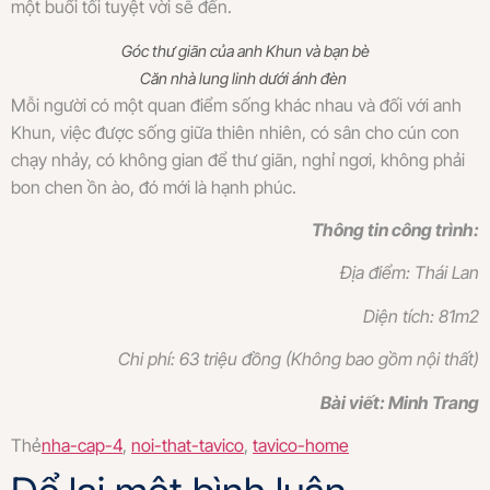
một buổi tối tuyệt vời sẽ đến.
Góc thư giãn của anh Khun và bạn bè
Căn nhà lung linh dưới ánh đèn
Mỗi người có một quan điểm sống khác nhau và đối với anh
Khun, việc được sống giữa thiên nhiên, có sân cho cún con
chạy nhảy, có không gian để thư giãn, nghỉ ngơi, không phải
bon chen ồn ào, đó mới là hạnh phúc.
Thông tin công trình:
Địa điểm: Thái Lan
Diện tích: 81m2
Chi phí: 63 triệu đồng (Không bao gồm nội thất)
Bài viết: Minh Trang
Thẻ
nha-cap-4
,
noi-that-tavico
,
tavico-home