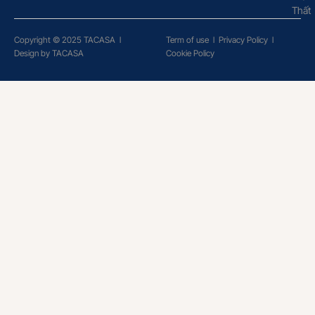
Thất
Copyright © 2025 TACASA
l
Term of use
l
Privacy Policy
l
Design by TACASA
Cookie Policy