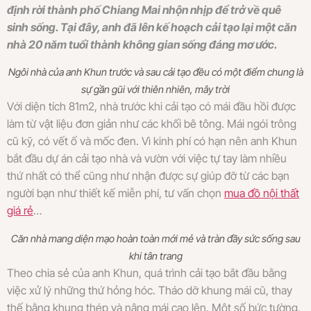
định rời thành phố Chiang Mai nhộn nhịp để trở về quê
sinh sống. Tại đây, anh đã lên kế hoạch cải tạo lại một căn
nhà 20 năm tuổi thành không gian sống đáng mơ ước.
Ngôi nhà của anh Khun trước và sau cải tạo đều có một điểm chung là
sự gần gũi với thiên nhiên, mây trời
Với diện tích 81m2, nhà trước khi cải tạo có mái đầu hồi được
làm từ vật liệu đơn giản như các khối bê tông. Mái ngói trông
cũ kỹ, có vết ố và mốc đen. Vì kinh phí có hạn nên anh Khun
bắt đầu dự án cải tạo nhà và vườn với việc tự tay làm nhiều
thứ nhất có thể cũng như nhận được sự giúp đỡ từ các bạn
người bạn như thiết kế miễn phí, tư vấn chọn
mua đồ nội thất
giá rẻ
…
Căn nhà mang diện mạo hoàn toàn mới mẻ và tràn đầy sức sống sau
khi tân trang
Theo chia sẻ của anh Khun, quá trình cải tạo bắt đầu bằng
việc xử lý những thứ hỏng hóc. Tháo dỡ khung mái cũ, thay
thế bằng khung thép và nâng mái cao lên. Một số bức tường,