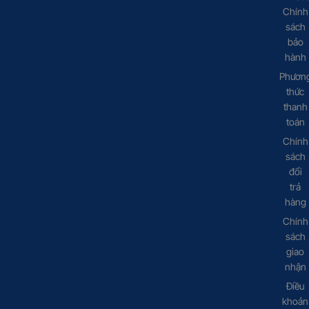
Chính
sách
bảo
hành
Phươn
thức
thanh
toán
Chính
sách
đổi
trả
hàng
Chính
sách
giao
nhận
Điều
khoản