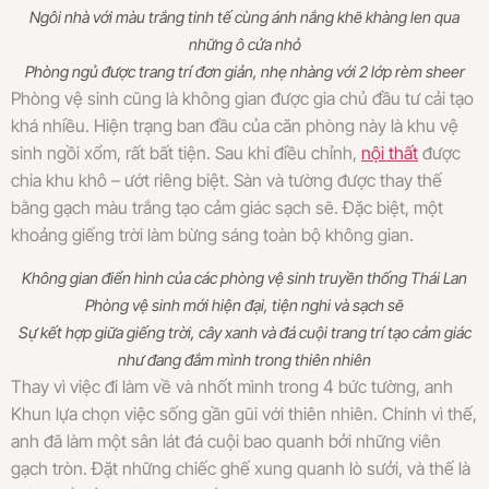
Ngôi nhà với màu trắng tinh tế cùng ánh nắng khẽ khàng len qua
những ô cửa nhỏ
Phòng ngủ được trang trí đơn giản, nhẹ nhàng với 2 lớp rèm sheer
Phòng vệ sinh cũng là không gian được gia chủ đầu tư cải tạo
khá nhiều. Hiện trạng ban đầu của căn phòng này là khu vệ
sinh ngồi xổm, rất bất tiện. Sau khi điều chỉnh,
nội thất
được
chia khu khô – ướt riêng biệt. Sàn và tường được thay thế
bằng gạch màu trắng tạo cảm giác sạch sẽ. Đặc biệt, một
khoảng giếng trời làm bừng sáng toàn bộ không gian.
Không gian điển hình của các phòng vệ sinh truyền thống Thái Lan
Phòng vệ sinh mới hiện đại, tiện nghi và sạch sẽ
Sự kết hợp giữa giếng trời, cây xanh và đá cuội trang trí tạo cảm giác
như đang đắm mình trong thiên nhiên
Thay vì việc đi làm về và nhốt mình trong 4 bức tường, anh
Khun lựa chọn việc sống gần gũi với thiên nhiên. Chính vì thế,
anh đã làm một sân lát đá cuội bao quanh bởi những viên
gạch tròn. Đặt những chiếc ghế xung quanh lò sưởi, và thế là