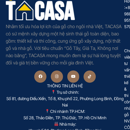
Hot
:+
98
95
Nhằm tối ưu hóa lợi ích của gỗ cho ngôi nhà Việt, TACASA
57
có sứ mệnh xây dựng một hệ sinh thái gỗ toàn diện, bao
gồm: thiết kế và thi công, cung ứng gỗ xây dựng, nội thất
gỗ và nhà gỗ. Với tiêu chuẩn “Gỗ Tây, Giá Ta, Không nơi
Ch
nào bằng”, TACASA mong muốn đem lại sự hài lòng tuyệt
viê
đối và giá trị bền vững cho mỗi gia đình Việt.
tư
vấ
thi
kế
THÔNG TIN LIÊN HỆ
&
Trụ sở chính:
thi
Số 81, đường Điểu Xiển, Tổ 8, Khu phố 22, Phường Long Bình, Đồng
cô
Nai
nh
Chi nhánh TP.HCM:
gỗ
Số 28, Thảo Điền, TP. Thủ Đức, TP. Hồ Chí Minh
NV
Nhà máy:
CÔ